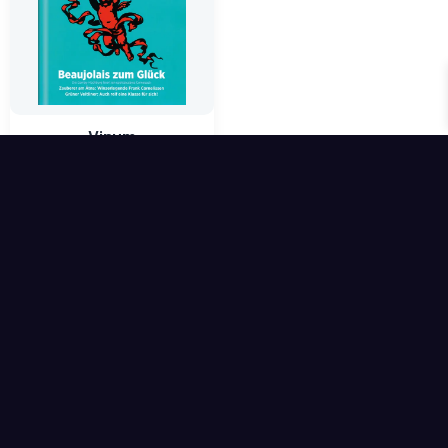
Vinum
wöchentlicher Mietpreis
0,90
€
6,50
€
In den Warenkorb
inkl. 7 % MwSt.
kostenlose Zustellung
No more products to show.