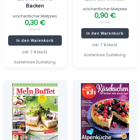
Backen
wöchentlicher Mietpreis
0,90
€
wöchentlicher Mietpreis
0,30
€
4,90
€
3,50
€
In den Warenkorb
In den Warenkorb
inkl. 7 % MwSt.
inkl. 7 % MwSt.
kostenlose Zustellung
kostenlose Zustellung
Ursprünglicher
Aktueller
Ursprünglicher
Aktueller
Preis
Preis
Preis
Preis
war:
ist:
war:
ist:
3,95 €
0,65 €.
3,90 €
0,70 €.