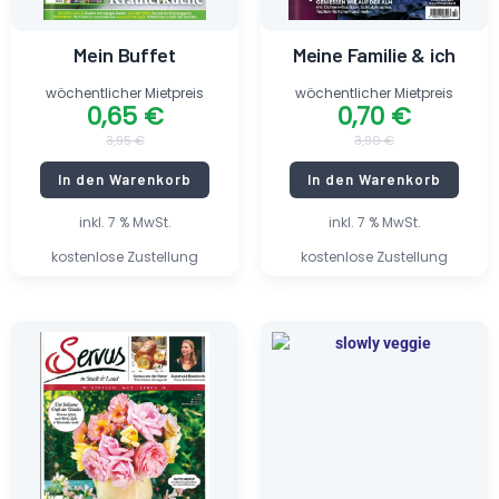
Mein Buffet
Meine Familie & ich
wöchentlicher Mietpreis
wöchentlicher Mietpreis
0,65
€
0,70
€
3,95
€
3,90
€
In den Warenkorb
In den Warenkorb
inkl. 7 % MwSt.
inkl. 7 % MwSt.
kostenlose Zustellung
kostenlose Zustellung
Ursprünglicher
Aktueller
Ursprünglicher
Aktueller
Preis
Preis
Preis
Preis
war:
ist:
war:
ist:
5,50 €
0,95 €.
5,90 €
0,50 €.