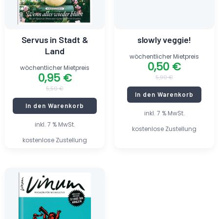
Servus in Stadt &
slowly veggie!
Land
wöchentlicher Mietpreis
0,50
€
wöchentlicher Mietpreis
0,95
€
5,90
€
5,50
€
In den Warenkorb
In den Warenkorb
inkl. 7 % MwSt.
inkl. 7 % MwSt.
kostenlose Zustellung
kostenlose Zustellung
Ursprünglicher
Aktueller
Preis
Preis
war:
ist:
6,50 €
0,90 €.