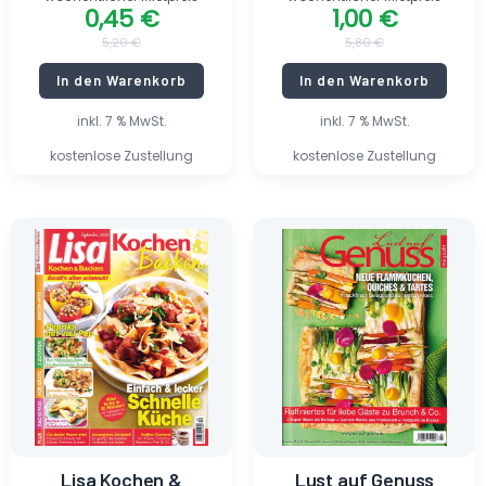
0,45
€
1,00
€
5,20
€
5,80
€
In den Warenkorb
In den Warenkorb
inkl. 7 % MwSt.
inkl. 7 % MwSt.
kostenlose Zustellung
kostenlose Zustellung
Ursprünglicher
Aktueller
Ursprünglicher
Aktueller
Preis
Preis
Preis
Preis
war:
ist:
war:
ist:
3,50 €
0,30 €.
4,90 €
0,90 €.
Lisa Kochen &
Lust auf Genuss