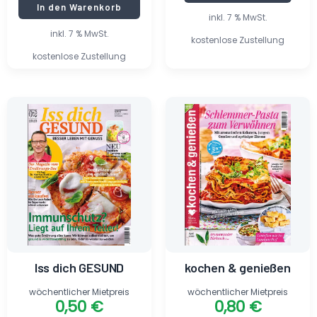
In den Warenkorb
inkl. 7 % MwSt.
inkl. 7 % MwSt.
kostenlose Zustellung
kostenlose Zustellung
Ursprünglicher
Aktueller
Ursprünglicher
Aktueller
Preis
Preis
Preis
Preis
war:
ist:
war:
ist:
5,95 €
0,50 €.
4,80 €
0,80 €.
Iss dich GESUND
kochen & genießen
wöchentlicher Mietpreis
wöchentlicher Mietpreis
0,50
€
0,80
€