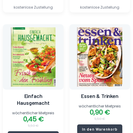
kostenlose Zustellung
kostenlose Zustellung
Ursprünglicher
Aktueller
Ursprünglicher
Aktueller
Preis
Preis
Preis
Preis
war:
ist:
war:
ist:
5,50 €
0,45 €.
5,50 €
0,90 €.
Einfach
Essen & Trinken
Hausgemacht
wöchentlicher Mietpreis
0,90
€
wöchentlicher Mietpreis
0,45
€
5,50
€
5,50
€
In den Warenkorb