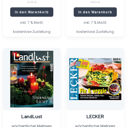
5,95
€
4,80
€
In den Warenkorb
In den Warenkorb
inkl. 7 % MwSt.
inkl. 7 % MwSt.
kostenlose Zustellung
kostenlose Zustellung
Ursprünglicher
Aktueller
Ursprünglicher
Aktueller
Preis
Preis
Preis
Preis
war:
ist:
war:
ist:
5,20 €
0,45 €.
5,80 €
1,00 €.
LandLust
LECKER
wöchentlicher Mietpreis
wöchentlicher Mietpreis