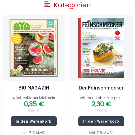
Main
Kategorien
Menu
Ursprünglicher
Aktueller
Ursprünglicher
Aktueller
Preis
Preis
Preis
Preis
war:
ist:
war:
ist:
5,90 €
0,35 €.
13,90 €
2,30 €.
BIO MAGAZIN
Der Feinschmecker
wöchentlicher Mietpreis
wöchentlicher Mietpreis
0,35
€
2,30
€
5,90
€
13,90
€
In den Warenkorb
In den Warenkorb
inkl. 7 % MwSt.
inkl. 7 % MwSt.