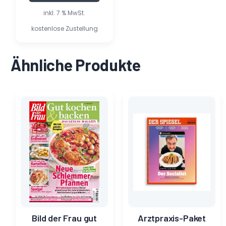
inkl. 7 % MwSt.
kostenlose Zustellung
Ähnliche Produkte
Ursprünglicher
Aktueller
Dieses
Preis
Preis
Produkt
war:
ist:
weist
3,40 €
0,28 €.
mehrere
Varianten
auf.
Die
Optionen
können
auf
der
Produktseite
Bild der Frau gut
Arztpraxis-Paket
gewählt