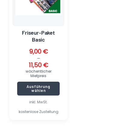
Optionen
können
auf
der
Produktseite
Friseur-Paket
gewählt
Basic
werden
9,00
€
–
11,50
€
wöchentlicher
Mietpreis
Ausführung
wählen
inkl. MwSt.
kostenlose Zustellung