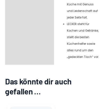
Küche mit Genuss
und Leidenschaft auf
jeder Seite fort.
LECKER steht für
Kochen und Getränke,
stellt die besten
Küchenhelfer sowie
alles rund um den
„gedeckten Tisch“ vor.
Das könnte dir auch
gefallen …
Ursprünglicher
Aktueller