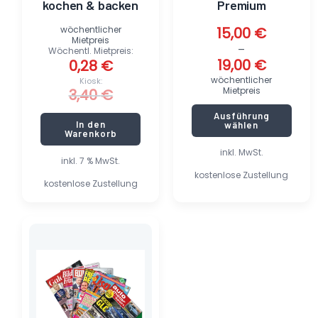
kochen & backen
Premium
werden
wöchentlicher
15,00
€
Mietpreis
–
Wöchentl. Mietpreis:
19,00
€
0,28
€
wöchentlicher
Kiosk:
Mietpreis
3,40
€
Ausführung
In den
wählen
Warenkorb
inkl. MwSt.
inkl. 7 % MwSt.
kostenlose Zustellung
kostenlose Zustellung
Dieses
Produkt
weist
mehrere
Varianten
auf.
Die