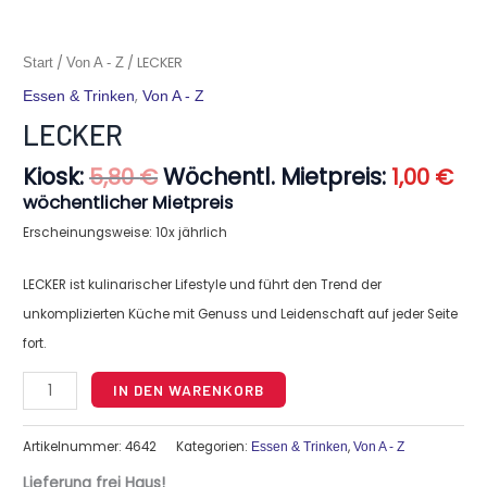
Ursprünglicher
Akt
LECKER
/
/ LECKER
Start
Von A - Z
Preis
Pre
Menge
,
Essen & Trinken
Von A - Z
war:
ist:
5,80 €
1,0
LECKER
Kiosk:
Wöchentl. Mietpreis:
5,80
€
1,00
€
wöchentlicher Mietpreis
Erscheinungsweise: 10x jährlich
LECKER ist kulinarischer Lifestyle und führt den Trend der
unkomplizierten Küche mit Genuss und Leidenschaft auf jeder Seite
fort.
IN DEN WARENKORB
Artikelnummer:
4642
Kategorien:
,
Essen & Trinken
Von A - Z
Lieferung frei Haus!