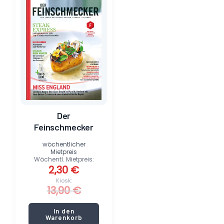
Preis
Preis
war:
ist:
13,90 €
2,30 €.
Der
Feinschmecker
wöchentlicher
Mietpreis
Wöchentl. Mietpreis:
2,30
€
Kiosk:
13,90
€
In den
Warenkorb