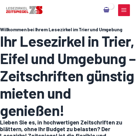
Zum
Inhalt
springen
Willkommen bei Ihrem Lesezirkel im Trier und Umgebung
Ihr Lesezirkel in Trier,
Eifel und Umgebung –
Zeitschriften günstig
mieten und
genießen!
Lieben Sie es, in hochwertigen Zeitschriften zu
blättern, ohne Ihr Budget zu belasten? Der
Lesezirkel Zeitspiegel ist die flexible und