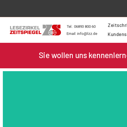
Zum
Inhalt
springen
Zeitschr
Tel.: 06893 800 60
Kundens
Email: info@lzz.de
Sie wollen uns kennenlern