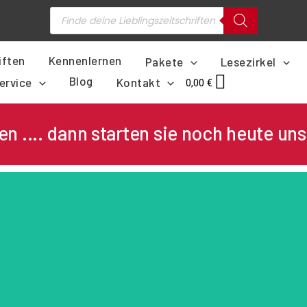
Products
search
iften
Kennenlernen
Pakete
Lesezirkel
Blog
ervice
Kontakt
0,00
€
en .... dann starten sie noch heute un