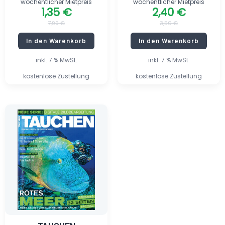
wöchentlicher Mietpreis
wöchentlicher Mietpreis
1,35
€
2,40
€
7,99
€
3,50
€
In den Warenkorb
In den Warenkorb
inkl. 7 % MwSt.
inkl. 7 % MwSt.
kostenlose Zustellung
kostenlose Zustellung
Ursprünglicher
Aktueller
Preis
Preis
war:
ist:
11,90 €
1,99 €.