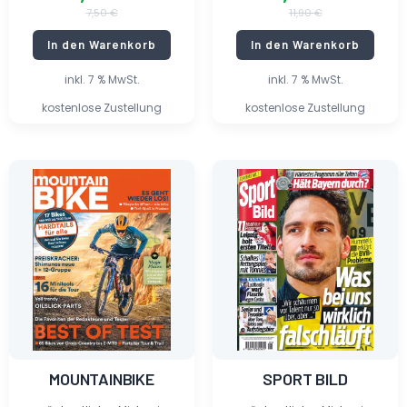
7,50
€
11,90
€
In den Warenkorb
In den Warenkorb
inkl. 7 % MwSt.
inkl. 7 % MwSt.
kostenlose Zustellung
kostenlose Zustellung
Ursprünglicher
Aktueller
Ursprünglicher
Aktueller
Preis
Preis
Preis
Preis
war:
ist:
war:
ist:
7,99 €
1,35 €.
3,50 €
2,40 €.
MOUNTAINBIKE
SPORT BILD