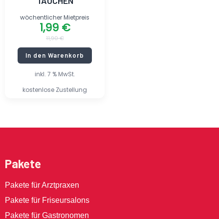
TAUCHEN
wöchentlicher Mietpreis
1,99
€
11,90
€
In den Warenkorb
inkl. 7 % MwSt.
kostenlose Zustellung
Pakete
Pakete für Arztpraxen
Pakete für Friseursalons
Pakete für Gastronomen