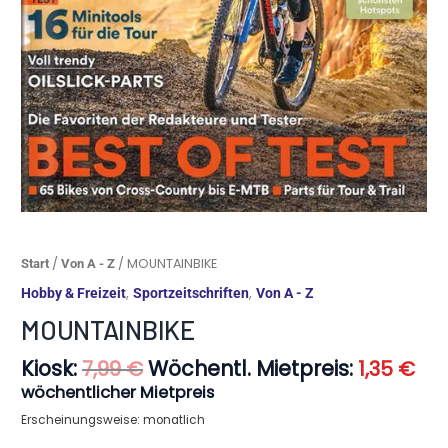
Ursprünglicher
Akt
MOUNTAINBIKE
/
/ MOUNTAINBIKE
Start
Von A - Z
Preis
Pre
Menge
,
,
Hobby & Freizeit
Sportzeitschriften
Von A - Z
war:
ist:
7,99 €
1,3
MOUNTAINBIKE
Kiosk:
Wöchentl. Mietpreis:
7,99
€
1,35
€
wöchentlicher Mietpreis
Erscheinungsweise: monatlich