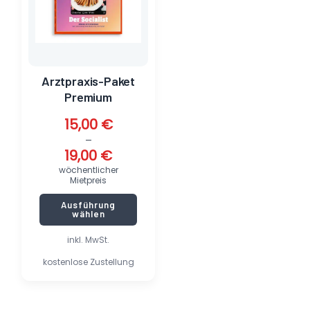
Die
Optionen
können
auf
der
Produktseite
Arztpraxis-Paket
gewählt
Premium
werden
15,00
€
–
19,00
€
wöchentlicher
Mietpreis
Ausführung
wählen
inkl. MwSt.
kostenlose Zustellung