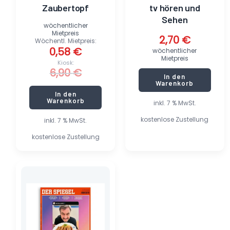
Zaubertopf
tv hören und
Sehen
wöchentlicher
Mietpreis
2,70
€
Wöchentl. Mietpreis:
0,58
€
wöchentlicher
Mietpreis
Kiosk:
6,90
€
In den
Warenkorb
In den
Warenkorb
inkl. 7 % MwSt.
kostenlose Zustellung
inkl. 7 % MwSt.
kostenlose Zustellung
Dieses
Produkt
weist
mehrere
Varianten
auf.