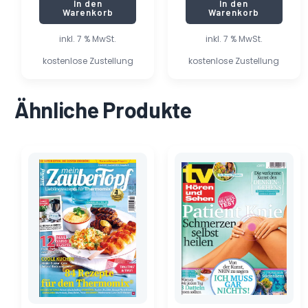
In den
In den
Warenkorb
Warenkorb
inkl. 7 % MwSt.
inkl. 7 % MwSt.
kostenlose Zustellung
kostenlose Zustellung
Ähnliche Produkte
Ursprünglicher
Aktueller
Preis
Preis
war:
ist:
6,90 €
0,58 €.