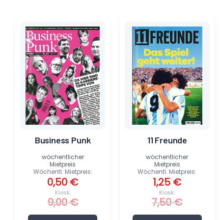
Ursprünglicher
Aktueller
Ursprünglicher
Aktueller
Preis
Preis
Preis
Preis
war:
ist:
war:
ist:
9,00 €
0,50 €.
7,50 €
1,25 €.
Business Punk
11 Freunde
wöchentlicher
wöchentlicher
Mietpreis
Mietpreis
Wöchentl. Mietpreis:
Wöchentl. Mietpreis:
0,50
€
1,25
€
Kiosk:
Kiosk:
9,00
€
7,50
€