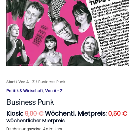
Ursprünglicher
Ak
Business
/
/ Business Punk
Start
Von A - Z
Preis
Pr
Punk
,
Politik & Wirtschaft
Von A - Z
war:
ist
Menge
9,00 €
0,
Business Punk
Kiosk:
Wöchentl. Mietpreis:
9,00
€
0,50
€
wöchentlicher Mietpreis
Erscheinungsweise: 4 x im Jahr