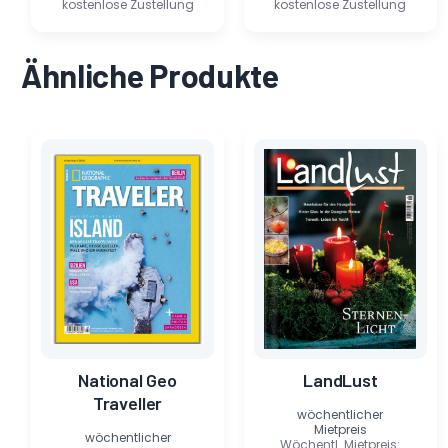
kostenlose Zustellung
kostenlose Zustellung
Ähnliche Produkte
Ursprünglicher
Aktueller
Ursprünglicher
Aktueller
Preis
Preis
Preis
Preis
war:
ist:
war:
ist:
7,80 €
0,65 €.
5,20 €
0,45 €.
National Geo
LandLust
Traveller
wöchentlicher
Mietpreis
wöchentlicher
Wöchentl. Mietpreis: