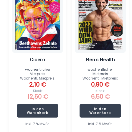
12,50 €
2,10 €.
6,50 €
0,90 €.
Cicero
Men´s Health
wöchentlicher
wöchentlicher
Mietpreis
Mietpreis
Wöchentl. Mietpreis:
Wöchentl. Mietpreis:
2,10
€
0,90
€
Kiosk:
Kiosk:
12,50
€
6,50
€
In den
In den
Warenkorb
Warenkorb
inkl. 7 % MwSt.
inkl. 7 % MwSt.