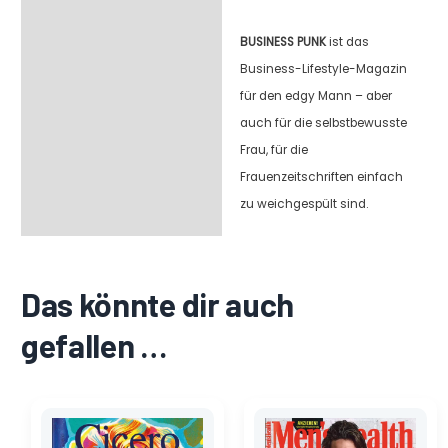
BUSINESS PUNK
ist das
Business-Lifestyle-Magazin
für den edgy Mann – aber
auch für die selbstbewusste
Frau, für die
Frauenzeitschriften einfach
zu weichgespült sind.
Das könnte dir auch
gefallen …
Ursprünglicher
Aktueller
Ursprünglicher
Aktueller
Preis
Preis
Preis
Preis
war:
ist:
war:
ist: