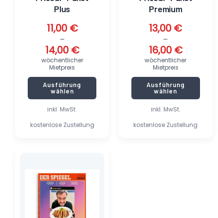
gewählt
gewählt
Plus
Premium
werden
werden
11,00
€
13,00
€
–
–
14,00
€
16,00
€
wöchentlicher
wöchentlicher
Mietpreis
Mietpreis
Ausführung
Ausführung
wählen
wählen
inkl. MwSt.
inkl. MwSt.
kostenlose Zustellung
kostenlose Zustellung
Dieses
Produkt
weist
mehrere
Varianten
auf.
Die