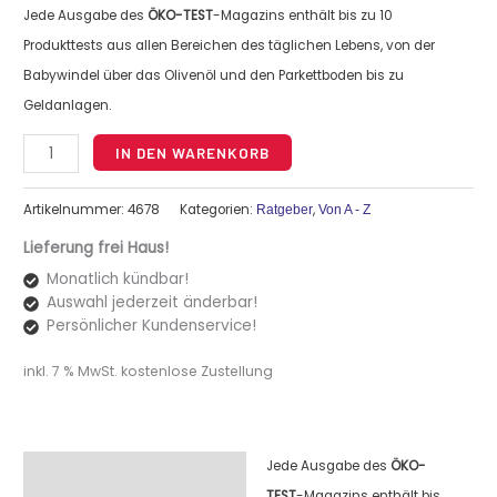
Jede Ausgabe des
ÖKO-TEST
-Magazins enthält bis zu 10
Produkttests aus allen Bereichen des täglichen Lebens, von der
Babywindel über das Olivenöl und den Parkettboden bis zu
Geldanlagen.
Alternative:
IN DEN WARENKORB
Artikelnummer:
4678
Kategorien:
,
Ratgeber
Von A - Z
Lieferung frei Haus!
Monatlich kündbar!
Auswahl jederzeit änderbar!
Persönlicher Kundenservice!
inkl. 7 % MwSt.
kostenlose Zustellung
Jede Ausgabe des
ÖKO-
Beschreibung
TEST
-Magazins enthält bis