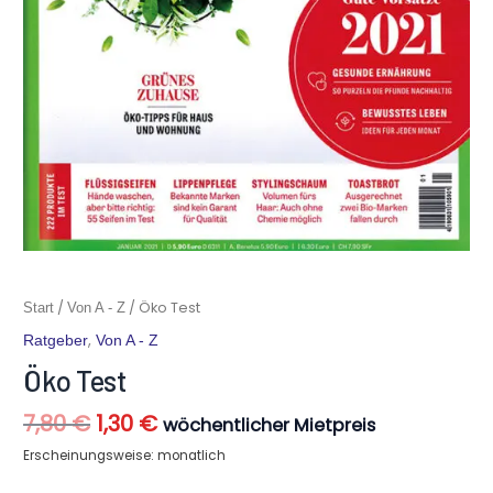
Ursprünglicher
Aktueller
Öko
/
/ Öko Test
Start
Von A - Z
Preis
Preis
Test
,
Ratgeber
Von A - Z
war:
ist:
Menge
7,80 €
1,30 €.
Öko Test
7,80
€
1,30
€
wöchentlicher Mietpreis
Erscheinungsweise: monatlich