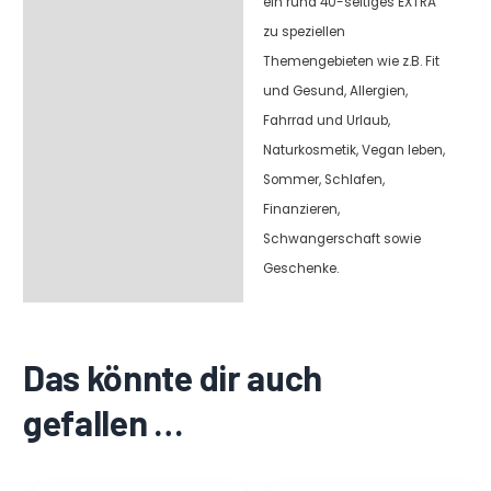
ein rund 40-seitiges EXTRA
zu speziellen
Themengebieten wie z.B. Fit
und Gesund, Allergien,
Fahrrad und Urlaub,
Naturkosmetik, Vegan leben,
Sommer, Schlafen,
Finanzieren,
Schwangerschaft sowie
Geschenke.
Das könnte dir auch
gefallen …
Ursprünglicher
Aktueller
Ursprünglicher
Aktueller