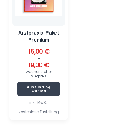
Optionen
können
auf
der
Produktseite
Arztpraxis-Paket
gewählt
Premium
werden
15,00
€
–
19,00
€
wöchentlicher
Mietpreis
Ausführung
wählen
inkl. MwSt.
kostenlose Zustellung