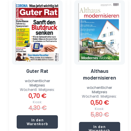
Preis
Preis
Preis
Preis
war:
ist:
war:
ist:
4,30 €
0,70 €.
5,80 €
0,50 €.
Guter Rat
Althaus
modernisieren
wöchentlicher
Mietpreis
wöchentlicher
Wöchentl. Mietpreis:
Mietpreis
0,70
€
Wöchentl. Mietpreis:
0,50
€
Kiosk:
4,30
€
Kiosk:
5,80
€
In den
Warenkorb
In den
Warenkorb