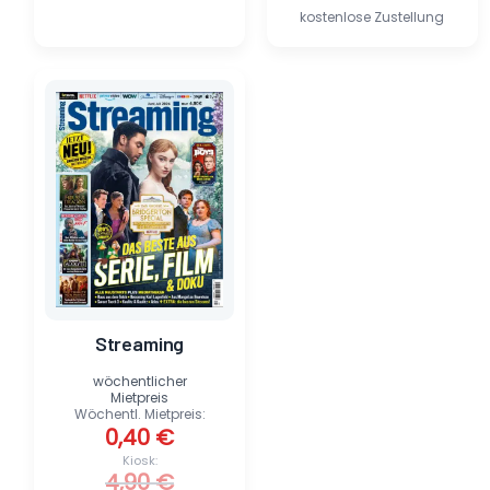
kostenlose Zustellung
Ursprünglicher
Aktueller
Preis
Preis
war:
ist:
4,90 €
0,40 €.
Streaming
wöchentlicher
Mietpreis
Wöchentl. Mietpreis:
0,40
€
Kiosk:
4,90
€