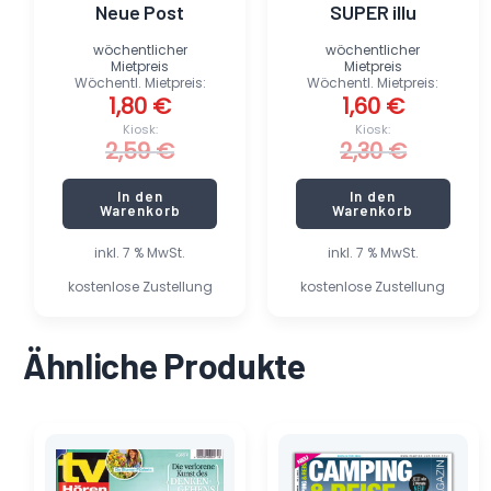
Neue Post
SUPER illu
wöchentlicher
wöchentlicher
Mietpreis
Mietpreis
Wöchentl. Mietpreis:
Wöchentl. Mietpreis:
1,80
€
1,60
€
Kiosk:
Kiosk:
2,59
€
2,30
€
In den
In den
Warenkorb
Warenkorb
inkl. 7 % MwSt.
inkl. 7 % MwSt.
kostenlose Zustellung
kostenlose Zustellung
Ähnliche Produkte
Ursprünglicher
Aktueller
Preis
Preis
war:
ist: