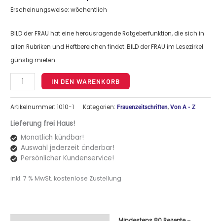
Menge
Erscheinungsweise: wöchentlich
BILD der FRAU hat eine herausragende Ratgeberfunktion, die sich in
allen Rubriken und Heftbereichen findet. BILD der FRAU im Lesezirkel
günstig mieten.
Alternative:
IN DEN WARENKORB
Artikelnummer:
1010-1
Kategorien:
,
Frauenzeitschriften
Von A - Z
Lieferung frei Haus!
Monatlich kündbar!
Auswahl jederzeit änderbar!
Persönlicher Kundenservice!
inkl. 7 % MwSt.
kostenlose Zustellung
Mindestens 80 Rezepte
–