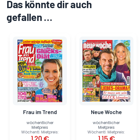
Das könnte dir auch
gefallen …
Ursprünglicher
Aktueller
Ursprünglicher
Aktueller
Preis
Preis
Preis
Preis
war:
ist:
war:
ist:
1,69 €
1,20 €.
1,69 €
1,15 €.
Frau im Trend
Neue Woche
wöchentlicher
wöchentlicher
Mietpreis
Mietpreis
Wöchentl. Mietpreis:
Wöchentl. Mietpreis:
1,20
€
1,15
€