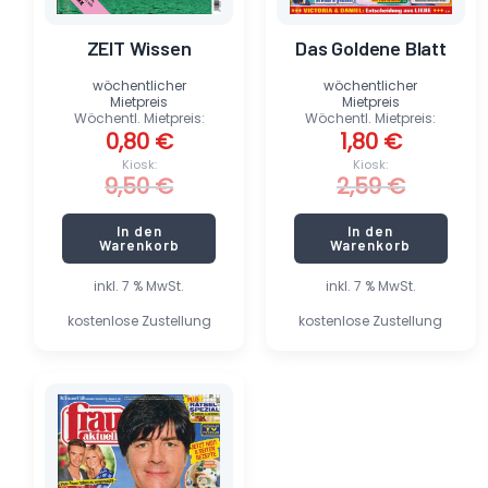
ZEIT Wissen
Das Goldene Blatt
wöchentlicher
wöchentlicher
Mietpreis
Mietpreis
Wöchentl. Mietpreis:
Wöchentl. Mietpreis:
0,80
€
1,80
€
Kiosk:
Kiosk:
9,50
€
2,59
€
In den
In den
Warenkorb
Warenkorb
inkl. 7 % MwSt.
inkl. 7 % MwSt.
kostenlose Zustellung
kostenlose Zustellung
Ursprünglicher
Aktueller
Preis
Preis
war:
ist:
2,59 €
1,80 €.