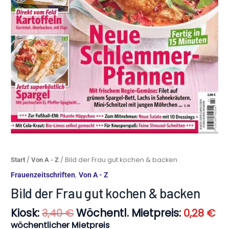
Ursprünglicher
Ak
Bild
/
/ Bild der Frau gut kochen & backen
Start
Von A - Z
Preis
Pr
der
,
Frauenzeitschriften
Von A - Z
war:
ist:
Frau
3,40 €
0,
Bild der Frau gut kochen & backen
gut
kochen
Kiosk:
Wöchentl. Mietpreis:
3,40
€
0,28
€
&
backen
wöchentlicher Mietpreis