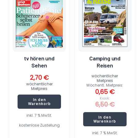
6,50 €
0,65 €.
tv hören und
Camping und
Sehen
Reisen
2,70
€
wöchentlicher
Mietpreis
wöchentlicher
Wöchentl. Mietpreis:
Mietpreis
0,65
€
Kiosk:
In den
6,50
€
Warenkorb
inkl. 7 % MwSt.
In den
Warenkorb
kostenlose Zustellung
inkl. 7 % MwSt.