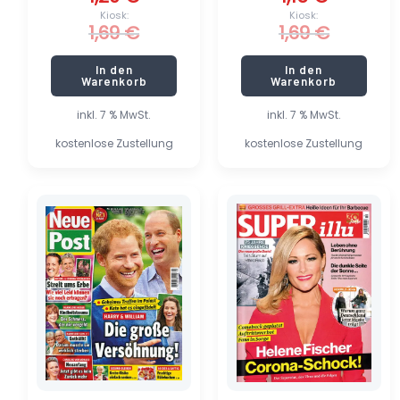
Kiosk:
Kiosk:
1,69
€
1,69
€
In den
In den
Warenkorb
Warenkorb
inkl. 7 % MwSt.
inkl. 7 % MwSt.
kostenlose Zustellung
kostenlose Zustellung
Ursprünglicher
Aktueller
Ursprünglicher
Aktueller
Preis
Preis
Preis
Preis
war:
ist:
war:
ist:
2,59 €
1,80 €.
2,30 €
1,60 €.