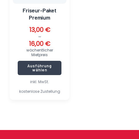
der
Produktseite
Friseur-Paket
gewählt
Premium
werden
13,00
€
–
16,00
€
wöchentlicher
Mietpreis
Ausführung
wählen
inkl. MwSt.
kostenlose Zustellung