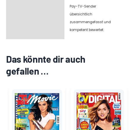
Pay-TV-Sender
übersichtlich
zusammengefasst und
kompetent bewertet.
Das könnte dir auch
gefallen …
Ursprünglicher
Aktueller
Ursprünglicher
Aktueller
Preis
Preis
Preis
Preis
war:
ist:
war:
ist:
2,70 €
1,35 €.
2,70 €
1,35 €.