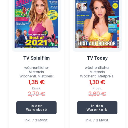
2,70 €
1,35 €.
2,60 €
1,30 €.
TV Spielfilm
TV Today
wöchentlicher
wöchentlicher
Mietpreis
Mietpreis
Wöchentl. Mietpreis:
Wöchentl. Mietpreis:
1,35
€
1,30
€
Kiosk:
Kiosk:
2,70
€
2,60
€
In den
In den
Warenkorb
Warenkorb
inkl. 7 % MwSt.
inkl. 7 % MwSt.