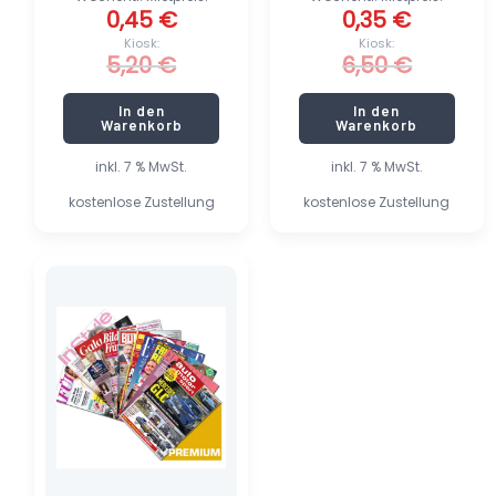
0,45
€
0,35
€
Kiosk:
Kiosk:
5,20
€
6,50
€
In den
In den
Warenkorb
Warenkorb
inkl. 7 % MwSt.
inkl. 7 % MwSt.
kostenlose Zustellung
kostenlose Zustellung
Dieses
Produkt
weist
mehrere
Varianten
auf.
Die
Optionen
können
auf