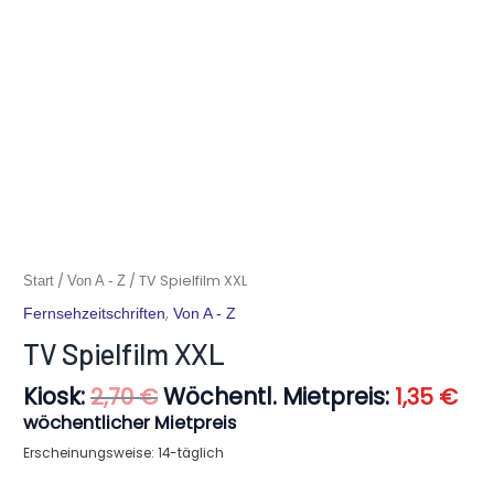
Ursprünglicher
Akt
TV
/
/ TV Spielfilm XXL
Start
Von A - Z
Preis
Pre
Spielfilm
,
Fernsehzeitschriften
Von A - Z
war:
ist:
XXL
2,70 €
1,3
TV Spielfilm XXL
Menge
Kiosk:
Wöchentl. Mietpreis:
2,70
€
1,35
€
wöchentlicher Mietpreis
Erscheinungsweise: 14-täglich