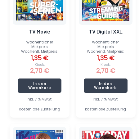
TV Movie
TV Digital XXL
wöchentlicher
wöchentlicher
Mietpreis
Mietpreis
Wöchentl. Mietpreis:
Wöchentl. Mietpreis:
1,35
€
1,35
€
Kiosk:
Kiosk:
2,70
€
2,70
€
In den
In den
Warenkorb
Warenkorb
inkl. 7 % MwSt.
inkl. 7 % MwSt.
kostenlose Zustellung
kostenlose Zustellung
Ursprünglicher
Aktueller
Ursprünglicher
Aktueller
Preis
Preis
Preis
Preis
war:
ist:
war:
ist: