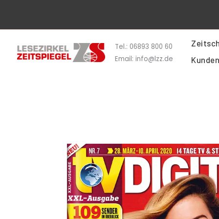
Zum
Inhalt
springen
Zeitsch
Tel.: 06893 800 60
Email: info@lzz.de
Kunden