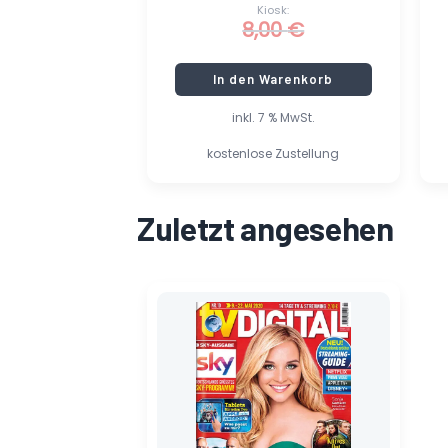
Kiosk:
8,00
€
In den Warenkorb
inkl. 7 % MwSt.
kostenlose Zustellung
Zuletzt angesehen
Ursprünglicher
Aktueller
Preis
Preis
war:
ist:
2,70 €
1,35 €.