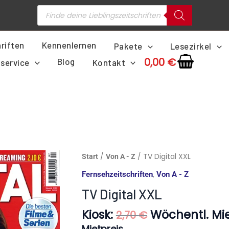
Products
search
riften
Kennenlernen
Pakete
Lesezirkel
0,00
€
Blog
service
Kontakt
Ursprünglich
TV
/
/ TV Digital XXL
Start
Von A - Z
Preis
Digital
,
Fernsehzeitschriften
Von A - Z
war:
XXL
2,70 €
TV Digital XXL
Menge
Kiosk:
Wöchentl. Mie
2,70
€
Mietpreis