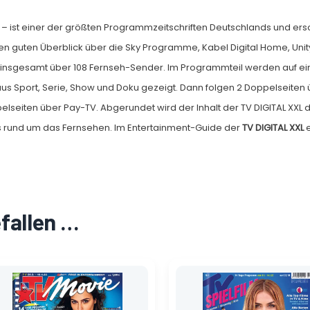
– ist einer der größten Programmzeitschriften Deutschlands und ers
n guten Überblick über die Sky Programme, Kabel Digital Home, Unity 
 insgesamt über 108 Fernseh-Sender. Im Programmteil werden auf ein
 aus Sport, Serie, Show und Doku gezeigt. Dann folgen 2 Doppelseite
elseiten über Pay-TV. Abgerundet wird der Inhalt der TV DIGITAL XXL 
s rund um das Fernsehen. Im Entertainment-Guide der
TV DIGITAL XXL
e
efallen …
Ursprünglicher
Aktueller
Ursprünglicher
Aktueller
Preis
Preis
Preis
Preis
war:
ist:
war:
ist:
2,70 €
1,35 €.
2,70 €
1,35 €.