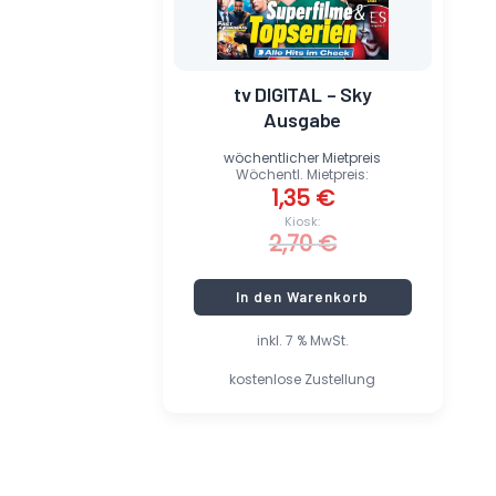
tv DIGITAL – Sky
Ausgabe
wöchentlicher Mietpreis
Wöchentl. Mietpreis:
1,35
€
Kiosk:
2,70
€
In den Warenkorb
inkl. 7 % MwSt.
kostenlose Zustellung