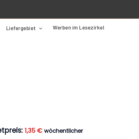
Werben im Lesezirkel
Liefergebiet
er
Aktueller
Preis
ist:
1,35 €.
tpreis:
1,35
€
wöchentlicher