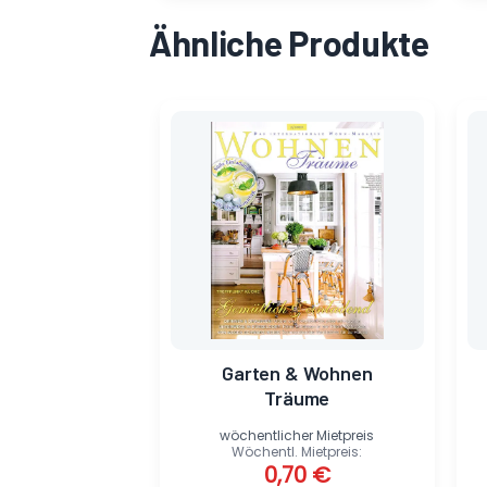
Ähnliche Produkte
Ursprünglicher
Aktueller
Preis
Preis
war:
ist:
8,00 €
0,70 €.
Garten & Wohnen
Träume
wöchentlicher Mietpreis
Wöchentl. Mietpreis:
0,70
€