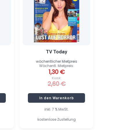
TV Today
wöchentlicher Mietpreis
Wöchentl. Mietpreis:
1,30
€
Kiosk:
2,60
€
In den Warenkorb
inkl. 7 % MwSt.
kostenlose Zustellung