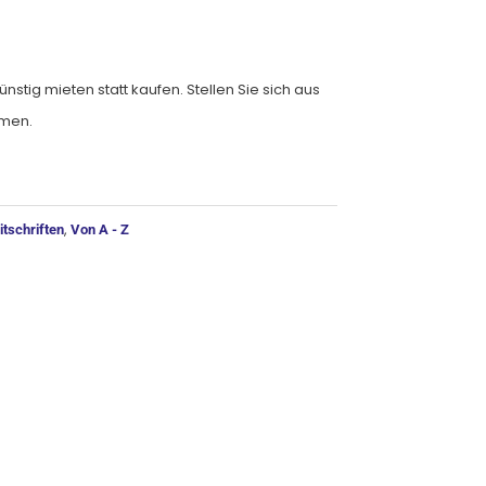
nstig mieten statt kaufen. Stellen Sie sich aus
mmen.
ernative:
,
tschriften
Von A - Z