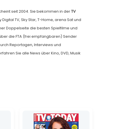
cheint seit 2004. Sie bekommen in der
TV
Digital TV, Sky Star, T-Home, arena Sat und
er Doppelseite die besten Spielfilme und
n über die FTA (frei empfangbaren) Sender
durch Reportagen, Interviews und
rfahren Sie alle News über Kino, DVD, Musik
Ursprünglicher
Aktueller
Preis
Preis
war:
ist:
2,60 €
1,30 €.