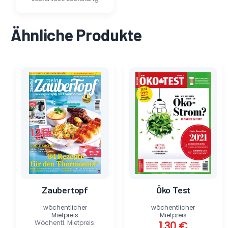
Ähnliche Produkte
Ursprünglicher
Aktueller
Ursprünglicher
Aktueller
Preis
Preis
Preis
Preis
war:
ist:
war:
ist:
6,90 €
0,58 €.
7,80 €
1,30 €.
Zaubertopf
Öko Test
wöchentlicher
wöchentlicher
Mietpreis
Mietpreis
Wöchentl. Mietpreis:
1,30
€