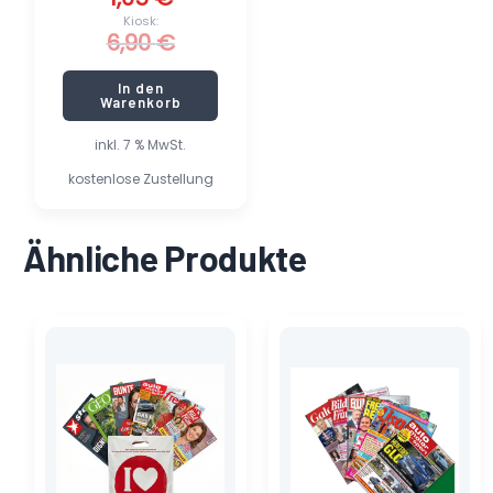
Kiosk:
6,90
€
In den
Warenkorb
inkl. 7 % MwSt.
kostenlose Zustellung
Ähnliche Produkte
Ursprünglicher
Aktueller
Dieses
Preis
Preis
Produkt
war:
ist:
weist
33,50 €
14,00 €.
mehrere
Varianten
auf.
Die
Optionen