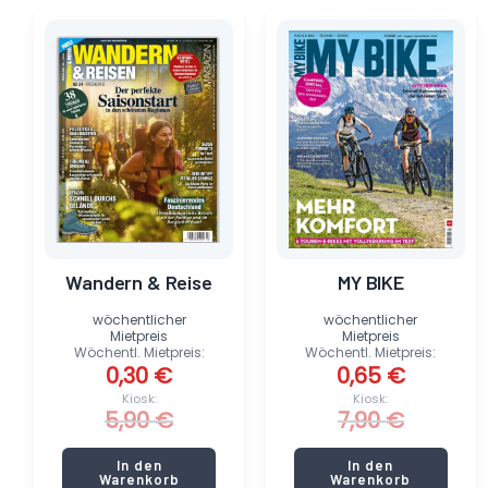
Ursprünglicher
Aktueller
Ursprünglicher
Aktueller
Preis
Preis
Preis
Preis
war:
ist:
war:
ist:
5,90 €
0,30 €.
7,90 €
0,65 €.
Wandern & Reise
MY BIKE
wöchentlicher
wöchentlicher
Mietpreis
Mietpreis
Wöchentl. Mietpreis:
Wöchentl. Mietpreis:
0,30
€
0,65
€
Kiosk:
Kiosk:
5,90
€
7,90
€
In den
In den
Warenkorb
Warenkorb