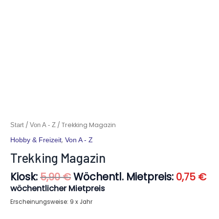
Ursprünglicher
Ak
Trekking
/
/ Trekking Magazin
Start
Von A - Z
Preis
Pr
Magazin
,
Hobby & Freizeit
Von A - Z
war:
ist
Menge
5,90 €
0,
Trekking Magazin
Kiosk:
Wöchentl. Mietpreis:
5,90
€
0,75
€
wöchentlicher Mietpreis
Erscheinungsweise: 9 x Jahr