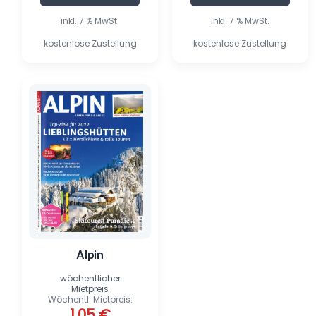
inkl. 7 % MwSt.
inkl. 7 % MwSt.
kostenlose Zustellung
kostenlose Zustellung
Ursprünglicher
Aktueller
Preis
Preis
war:
ist:
6,90 €
1,05 €.
Alpin
wöchentlicher
Mietpreis
Wöchentl. Mietpreis:
1,05
€