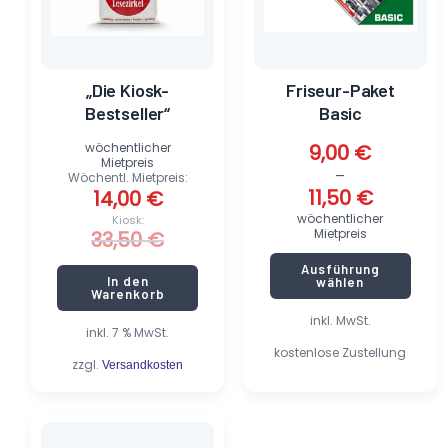
können
auf
der
Produktseite
„Die Kiosk-
Friseur-Paket
gewählt
Bestseller“
Basic
werden
wöchentlicher
9,00
€
Mietpreis
–
Wöchentl. Mietpreis:
11,50
€
14,00
€
wöchentlicher
Kiosk:
Mietpreis
33,50
€
Ausführung
In den
wählen
Warenkorb
inkl. MwSt.
inkl. 7 % MwSt.
kostenlose Zustellung
zzgl.
Versandkosten
Dieses
Produkt