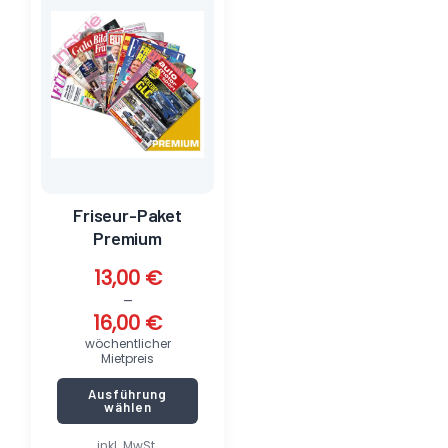
weist
mehrere
Varianten
auf.
Die
Optionen
können
auf
der
Produktseite
Friseur-Paket
gewählt
Premium
werden
13,00
€
–
16,00
€
wöchentlicher
Mietpreis
Ausführung
wählen
inkl. MwSt.