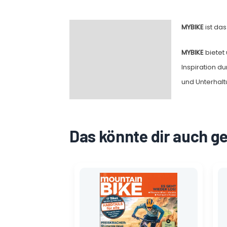
MYBIKE
ist da
Beschreibung
MYBIKE
bietet
Inspiration d
und Unterhalt
Das könnte dir auch g
Ursprünglicher
Aktueller
Preis
Preis
war:
ist:
7,99 €
1,35 €.