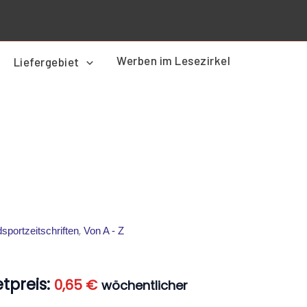
Werben im Lesezirkel
Liefergebiet
er
Aktueller
Preis
,
sportzeitschriften
Von A - Z
ist:
0,65 €.
tpreis:
0,65
€
wöchentlicher