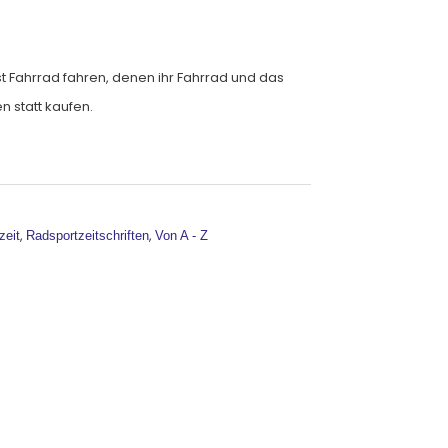
st Fahrrad fahren, denen ihr Fahrrad und das
n statt kaufen.
ernative:
,
,
zeit
Radsportzeitschriften
Von A - Z