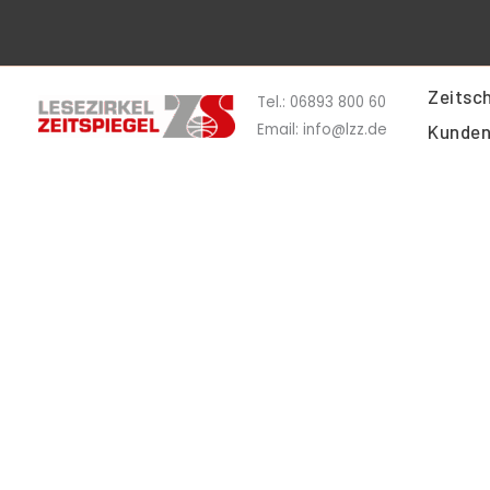
Zum
Inhalt
springen
Zeitsch
Tel.: 06893 800 60
Email: info@lzz.de
Kunden