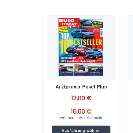
Dieses
Produkt
weist
mehrere
Varianten
auf.
Die
Optionen
können
auf
Arztpraxis-Paket Plus
der
Produktse
12,00
€
gewählt
–
werden
15,00
€
wöchentlicher Mietpreis
Ausführung wählen