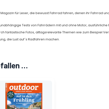
s Magazin für Leser, die bewusst Fahrrad fahren, denen ihr Fahrrad un
 unabhängige Tests von Fahrrädern mit und ohne Motor, ausführlich
urch fantastische Fotos, alltagsrelevante Themen wie zum Beispiel Ve
ung, die Lust auf´s Radfahren machen.
efallen …
Ursprünglicher
Aktueller
Preis
Preis
war:
ist:
7,50 €
1,25 €.