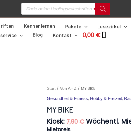
Products
search
riften
Kennenlernen
Pakete
Lesezirkel
0,00
€
Blog
service
Kontakt
Ursprünglich
MY
/
/ MY BIKE
Start
Von A - Z
Preis
BIKE
,
,
Gesundheit & Fitness
Hobby & Freizeit
Rad
war:
Menge
7,90 €
MY BIKE
Kiosk:
Wöchentl. Mie
7,90
€
Mietpreis