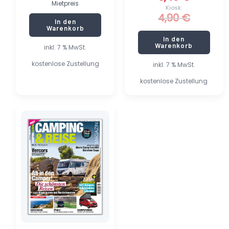
Mietpreis
Kiosk:
4,90
€
In den
Warenkorb
In den
Warenkorb
inkl. 7 % MwSt.
kostenlose Zustellung
inkl. 7 % MwSt.
kostenlose Zustellung
Ursprünglicher
Aktueller
Preis
Preis
war:
ist:
6,50 €
0,65 €.