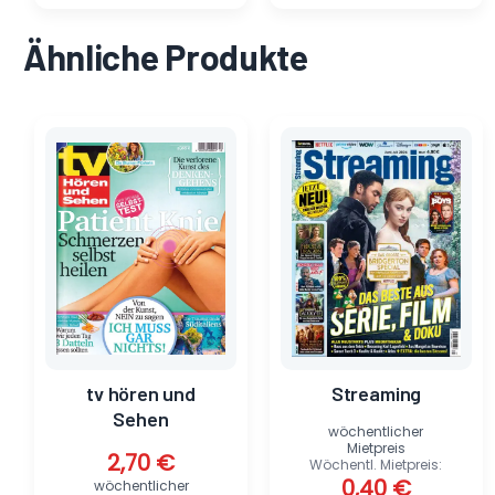
Ähnliche Produkte
Ursprünglicher
Aktueller
Preis
Preis
war:
ist:
4,90 €
0,40 €.
tv hören und
Streaming
Sehen
wöchentlicher
Mietpreis
2,70
€
Wöchentl. Mietpreis:
0,40
€
wöchentlicher