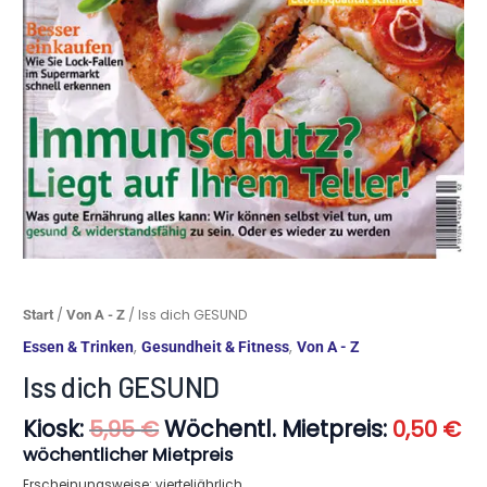
Ursprünglicher
Ak
Iss
/
/ Iss dich GESUND
Start
Von A - Z
Preis
Pr
dich
,
,
Essen & Trinken
Gesundheit & Fitness
Von A - Z
war:
ist
GESUND
5,95 €
0,
Iss dich GESUND
Menge
Kiosk:
Wöchentl. Mietpreis:
5,95
€
0,50
€
wöchentlicher Mietpreis
Erscheinungsweise: vierteljährlich