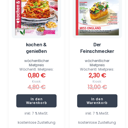
kochen &
Der
genießen
Feinschmecker
wöchentlicher
wöchentlicher
Mietpreis
Mietpreis
Wöchentl. Mietpreis:
Wöchentl. Mietpreis:
0,80
€
2,30
€
Kiosk:
Kiosk:
4,80
€
13,90
€
In den
In den
Warenkorb
Warenkorb
inkl. 7 % MwSt.
inkl. 7 % MwSt.
kostenlose Zustellung
kostenlose Zustellung