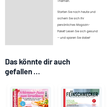
Themen.
Starten Sie noch heute und
sichern Sie sich Ihr
persönliches Magazin-
Paket! Lesen Sie sich gesund
– und sparen Sie dabei!
Das könnte dir auch
gefallen …
Ursprünglicher
Aktueller
Ursprünglicher
Aktueller
Preis
Preis
Preis
Preis
war:
ist:
war:
ist:
4,80 €
0,80 €.
13,90 €
2,30 €.