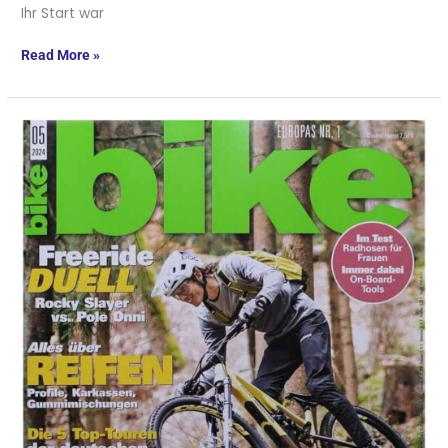
Ihr Start war
Read More »
Meet
Our
Magazines
–
Heute
Thema:
Die
Zeitschrift
BIKE