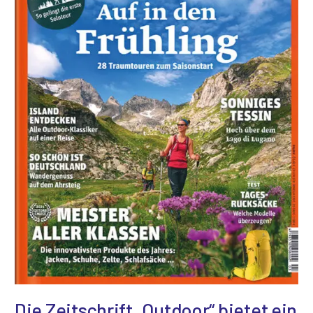
zum
Gestalten
an!
Die Zeitschrift „Outdoor“ bietet ein