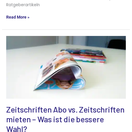
Ratgeberartikeln
Read More »
Zeitschriften
Abo
vs.
Zeitschriften
mieten
–
Was
ist
die
bessere
Wahl?
Zeitschriften Abo vs. Zeitschriften
mieten – Was ist die bessere
Wahl?