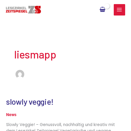
Zum
Inhalt
springen
liesmapp
slowly veggie!
slowly
veggie!
News
Slowly Veggie! – Genussvoll, nachhaltig und kreativ mit
dem Lesezirkel Zeitspiegel Vegetarische und vegane