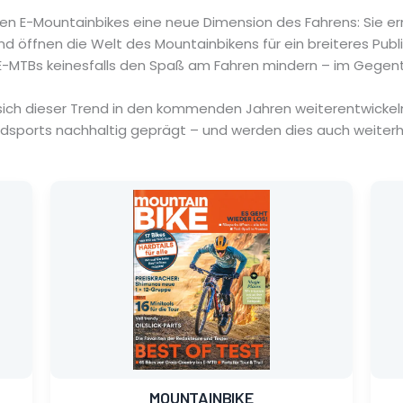
ten E-Mountainbikes eine neue Dimension des Fahrens: Sie e
d öffnen die Welt des Mountainbikens für ein breiteres Pub
E-MTBs keinesfalls den Spaß am Fahren mindern – im Gegentei
ch dieser Trend in den kommenden Jahren weiterentwickeln wi
dsports nachhaltig geprägt – und werden dies auch weiterhi
Ursprünglicher
Aktueller
Ur
Ak
Preis
Preis
Pr
Pr
war:
ist:
wa
ist
7,99 €
1,35 €.
7,
0,
MOUNTAINBIKE