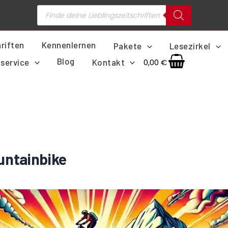
Products
search
riften
Kennenlernen
Pakete
Lesezirkel
Blog
service
Kontakt
0,00
€
untainbike