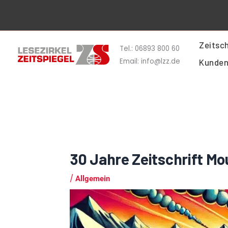
Zum
Inhalt
springen
Zeitsch
Tel.: 06893 800 60
Email: info@lzz.de
Kunden
30 Jahre Zeitschrift Mo
/
Allgemein