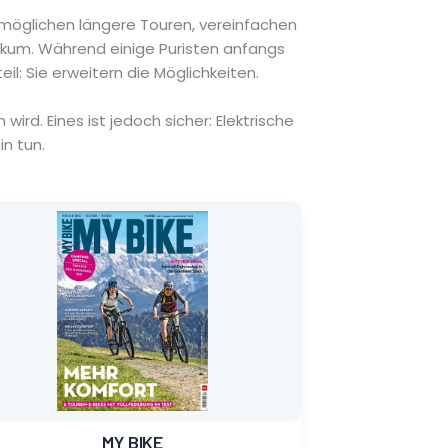
rmöglichen längere Touren, vereinfachen
likum. Während einige Puristen anfangs
l: Sie erweitern die Möglichkeiten.
rd. Eines ist jedoch sicher: Elektrische
n tun.
sprünglicher
tueller
eis
eis
r:
:
90 €
65 €.
MY BIKE