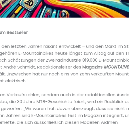
um Bestseller
n den letzten Jahren rasant entwickelt – und den Markt im S
, gehören E-Mountainbikes heute längst zum Alltag auf den Tr
nach Schätzungen der Zweiradindustrie 819.000 E-Mountainbi
gt André Schmidt, Redaktionsleiter des
Magazins
MOUNTAINB
ält. „Inzwischen hat nur noch eins von zehn verkauften Moun
st elektrisch.“
n den Verkaufszahlen, sondern auch in der redaktionellen Ausr
abe, die 30 Jahre MTB-Geschichte feiert, wird ein Rückblick
 geworfen. „Wir waren früh davon überzeugt, dass sie nicht n
ehn Jahren sind E-Mountainbikes fest im Magazin integriert, 
erhefte, die sich ausschließlich diesen Modellen widmen.