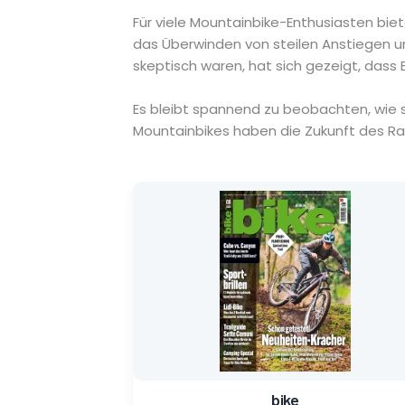
Für viele Mountainbike-Enthusiasten bie
das Überwinden von steilen Anstiegen un
skeptisch waren, hat sich gezeigt, dass 
Es bleibt spannend zu beobachten, wie si
Mountainbikes haben die Zukunft des Ra
Ursprünglicher
Aktueller
Preis
Preis
war:
ist:
8,90 €
1,50 €.
bike