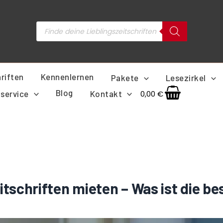
Products
search
riften
Kennenlernen
Pakete
Lesezirkel
Blog
service
Kontakt
0,00
€
eitschriften mieten – Was ist die b