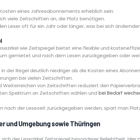
 Kosten eines Jahresabonnements erheblich sein.
ich viele Zeitschriften an, die Platz benötigen.
en Leser oft für ein Jahr oder länger, was bei sich ändernde
l
sezirkel wie Zeitspiegel bietet eine flexible und kosteneffizi
raum gemietet und nach dem Lesen zurückgegeben oder weiter
d in der Regel deutlich niedriger als die Kosten eines Abonne
rungen bei vielen Zeitschriften.
nd Weiterreichen von Zeitschriften reduziert den Papierverbr
iten Spektrum an Zeitschriften wählen und
bei Bedarf wechs
ften nach der Lesezeit zurückgegeben werden, spart man Plat
rier und Umgebung sowie Thüringen
sich der Lesezirkel Zeitspiegel besonderer Beliebtheit. Hier p