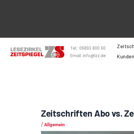
Zum
Inhalt
springen
Zeitsch
Tel.: 06893 800 60
Email: info@lzz.de
Kunden
Zeitschriften Abo vs. Z
/
Allgemein