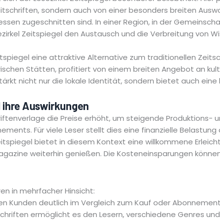
itschriften, sondern auch von einer besonders breiten Ausw
ressen zugeschnitten sind. In einer Region, in der Gemeinsc
zirkel Zeitspiegel den Austausch und die Verbreitung von Wi
eitspiegel eine attraktive Alternative zum traditionellen Ze
torischen Stätten, profitiert von einem breiten Angebot an kult
tärkt nicht nur die lokale Identität, sondern bietet auch eine
d ihre Auswirkungen
riftenverlage die Preise erhöht, um steigende Produktions- 
ements. Für viele Leser stellt dies eine finanzielle Belastu
Zeitspiegel bietet in diesem Kontext eine willkommene Erleic
magazine weiterhin genießen. Die Kosteneinsparungen können 
ren in mehrfacher Hinsicht:
aren Kunden deutlich im Vergleich zum Kauf oder Abonnement
tschriften ermöglicht es den Lesern, verschiedene Genres u