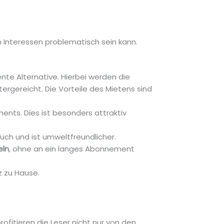
n Interessen problematisch sein kann.
ente Alternative. Hierbei werden die
gereicht. Die Vorteile des Mietens sind
ments. Dies ist besonders attraktiv
auch und ist umweltfreundlicher.
eln
, ohne an ein langes Abonnement
z zu Hause.
rofitieren die Leser nicht nur von den