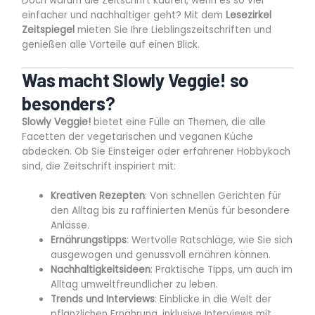
Doch warum die Zeitschrift kaufen, wenn es so viel
einfacher und nachhaltiger geht? Mit dem
Lesezirkel
Zeitspiegel
mieten Sie Ihre Lieblingszeitschriften und
genießen alle Vorteile auf einen Blick.
Was macht Slowly Veggie! so
besonders?
Slowly Veggie!
bietet eine Fülle an Themen, die alle
Facetten der vegetarischen und veganen Küche
abdecken. Ob Sie Einsteiger oder erfahrener Hobbykoch
sind, die Zeitschrift inspiriert mit:
Kreativen Rezepten
: Von schnellen Gerichten für
den Alltag bis zu raffinierten Menüs für besondere
Anlässe.
Ernährungstipps
: Wertvolle Ratschläge, wie Sie sich
ausgewogen und genussvoll ernähren können.
Nachhaltigkeitsideen
: Praktische Tipps, um auch im
Alltag umweltfreundlicher zu leben.
Trends und Interviews
: Einblicke in die Welt der
pflanzlichen Ernährung, inklusive Interviews mit