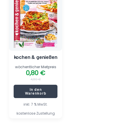
war:
ist:
4,80 €
0,80 €.
kochen & genießen
wöchentlicher Mietpreis
0,80
€
4,80
€
In den
Warenkorb
inkl. 7 % MwSt.
kostenlose Zustellung