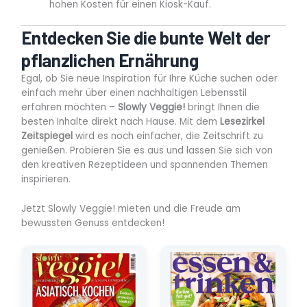
hohen Kosten für einen Kiosk-Kauf.
Entdecken Sie die bunte Welt der
pflanzlichen Ernährung
Egal, ob Sie neue Inspiration für Ihre Küche suchen oder
einfach mehr über einen nachhaltigen Lebensstil
erfahren möchten –
Slowly Veggie!
bringt Ihnen die
besten Inhalte direkt nach Hause. Mit dem
Lesezirkel
Zeitspiegel
wird es noch einfacher, die Zeitschrift zu
genießen. Probieren Sie es aus und lassen Sie sich von
den kreativen Rezeptideen und spannenden Themen
inspirieren.
Jetzt Slowly Veggie! mieten und die Freude am
bewussten Genuss entdecken!
Ursprünglicher
Aktueller
Ursprünglicher
Aktueller
Preis
Preis
Preis
Preis
war:
ist:
war:
ist:
5,90 €
0,50 €.
5,50 €
0,90 €.