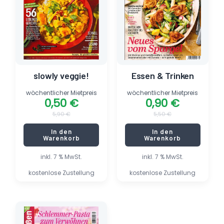
slowly veggie!
Essen & Trinken
wöchentlicher Mietpreis
wöchentlicher Mietpreis
0,50
€
0,90
€
5,90
€
5,50
€
In den
In den
Warenkorb
Warenkorb
inkl. 7 % MwSt.
inkl. 7 % MwSt.
kostenlose Zustellung
kostenlose Zustellung
Ursprünglicher
Aktueller
Preis
Preis