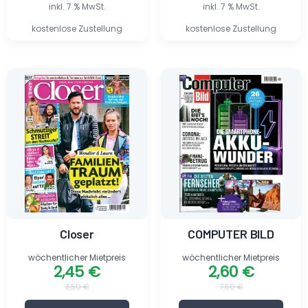
inkl. 7 % MwSt.
inkl. 7 % MwSt.
kostenlose Zustellung
kostenlose Zustellung
Ursprünglicher
Aktueller
Ursprünglicher
Aktueller
Preis
Preis
Preis
Preis
war:
ist:
war:
ist:
3,50 €
2,45 €.
7,50 €
2,60 €.
Closer
COMPUTER BILD
wöchentlicher Mietpreis
wöchentlicher Mietpreis
2,45
€
2,60
€
3,50
€
7,50
€