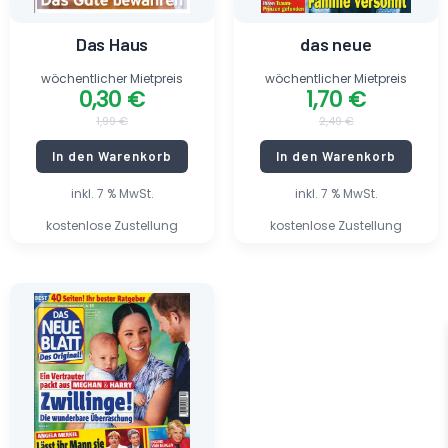
Das Haus
das neue
wöchentlicher Mietpreis
wöchentlicher Mietpreis
0,30
€
1,70
€
1,99
€
2,49
€
In den Warenkorb
In den Warenkorb
inkl. 7 % MwSt.
inkl. 7 % MwSt.
kostenlose Zustellung
kostenlose Zustellung
Ursprünglicher
Aktueller
Preis
Preis
war:
ist:
2,59 €
1,80 €.