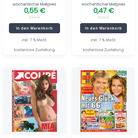
wöchentlicher Mietpreis
wöchentlicher Mietpreis
0,55
€
0,47
€
3,90
€
4,20
€
In den Warenkorb
In den Warenkorb
inkl. 7 % MwSt.
inkl. 7 % MwSt.
kostenlose Zustellung
kostenlose Zustellung
Ursprünglicher
Aktueller
Ursprünglicher
Aktueller
Preis
Preis
Preis
Preis
war:
ist:
war:
ist:
5,95 €
0,50 €.
2,59 €
1,80 €.