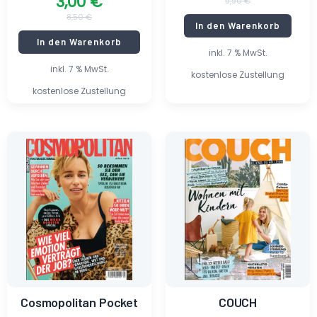
3,00
€
9,90
€
8,50
€
In den Warenkorb
In den Warenkorb
inkl. 7 % MwSt.
inkl. 7 % MwSt.
kostenlose Zustellung
kostenlose Zustellung
Ursprünglicher
Aktueller
Ursprünglicher
Aktueller
Preis
Preis
Preis
Preis
war:
ist:
war:
ist:
3,90 €
0,55 €.
4,20 €
0,47 €.
Cosmopolitan Pocket
COUCH