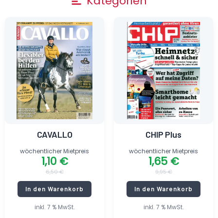
Kategorien
Menu
Ursprünglicher
Aktueller
Ursprünglicher
Aktueller
Preis
Preis
Preis
Preis
war:
ist:
war:
ist:
6,50 €
1,10 €.
9,95 €
1,65 €.
CAVALLO
CHIP Plus
wöchentlicher Mietpreis
wöchentlicher Mietpreis
1,10
€
1,65
€
6,50
€
9,95
€
In den Warenkorb
In den Warenkorb
inkl. 7 % MwSt.
inkl. 7 % MwSt.