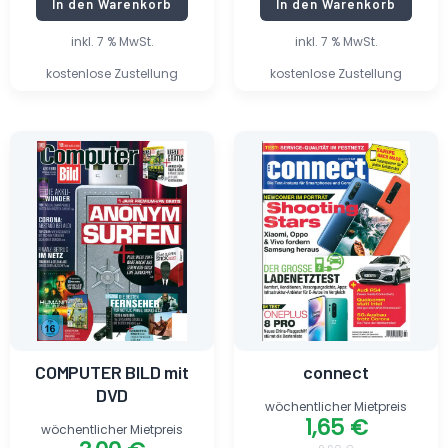
In den Warenkorb
In den Warenkorb
inkl. 7 % MwSt.
inkl. 7 % MwSt.
kostenlose Zustellung
kostenlose Zustellung
Ursprünglicher
Aktueller
Ursprünglicher
Aktueller
Preis
Preis
Preis
Preis
war:
ist:
war:
ist:
8,50 €
3,00 €.
9,90 €
1,65 €.
COMPUTER BILD mit
connect
DVD
wöchentlicher Mietpreis
1,65
€
wöchentlicher Mietpreis