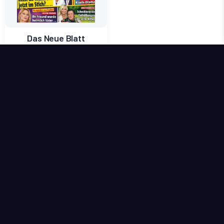
Das Neue Blatt
wöchentlicher Mietpreis
1,80
€
2,59
€
In den Warenkorb
inkl. 7 % MwSt.
kostenlose Zustellung
Pakete