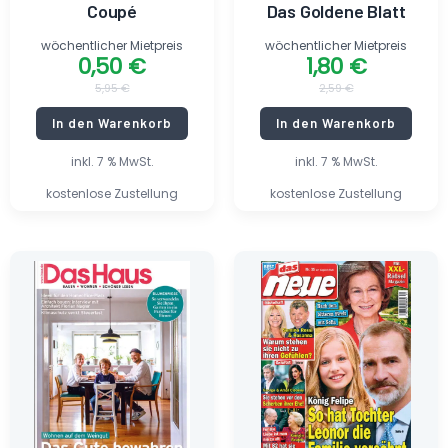
Coupé
Das Goldene Blatt
wöchentlicher Mietpreis
wöchentlicher Mietpreis
0,50
€
1,80
€
5,95
€
2,59
€
In den Warenkorb
In den Warenkorb
inkl. 7 % MwSt.
inkl. 7 % MwSt.
kostenlose Zustellung
kostenlose Zustellung
Ursprünglicher
Aktueller
Ursprünglicher
Aktueller
Preis
Preis
Preis
Preis
war:
ist:
war:
ist:
1,99 €
0,30 €.
2,49 €
1,70 €.