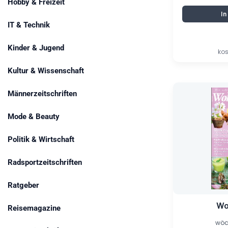
Hobby & Freizeit
I
IT & Technik
Kinder & Jugend
kos
Kultur & Wissenschaft
Ursprünglich
Aktueller
Männerzeitschriften
Preis
Preis
war:
ist:
5,80 €
0,95 €.
Mode & Beauty
Politik & Wirtschaft
Radsportzeitschriften
Ratgeber
Wo
Reisemagazine
wöch