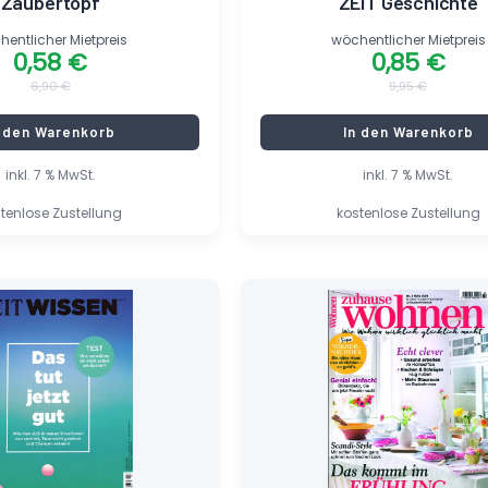
Zaubertopf
ZEIT Geschichte
entlicher Mietpreis
wöchentlicher Mietpreis
0,58
€
0,85
€
6,90
€
9,95
€
n den Warenkorb
In den Warenkorb
inkl. 7 % MwSt.
inkl. 7 % MwSt.
tenlose Zustellung
kostenlose Zustellung
er
Ursprünglicher
Aktueller
Preis
Preis
war:
ist:
4,95 €
0,70 €.