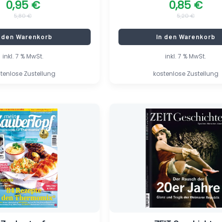
0,95
€
0,85
€
5,80
€
5,20
€
n den Warenkorb
In den Warenkorb
inkl. 7 % MwSt.
inkl. 7 % MwSt.
tenlose Zustellung
kostenlose Zustellung
er
Ursprünglicher
Aktueller
Preis
Preis
war:
ist:
9,95 €
0,85 €.