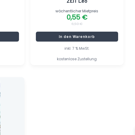
ZEIT Leo
wöchentlicher Mietpreis
0,55
€
6,50
€
In den Warenkorb
inkl. 7 % MwSt.
kostenlose Zustellung