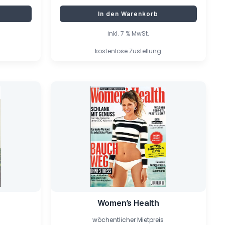
In den Warenkorb
inkl. 7 % MwSt.
kostenlose Zustellung
Ursprünglicher
Aktueller
Preis
Preis
war:
ist:
4,50 €
0,40 €.
Women’s Health
wöchentlicher Mietpreis