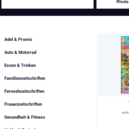
Minde
Ursprünglich
Aktueller
Adel & Promis
Preis
Preis
war:
ist:
5,99 €
0,70 €.
Auto & Motorrad
Essen & Trinken
Familienzeitschriften
Fernsehzeitschriften
Frauenzeitschriften
wöch
Gesundheit & Fitness