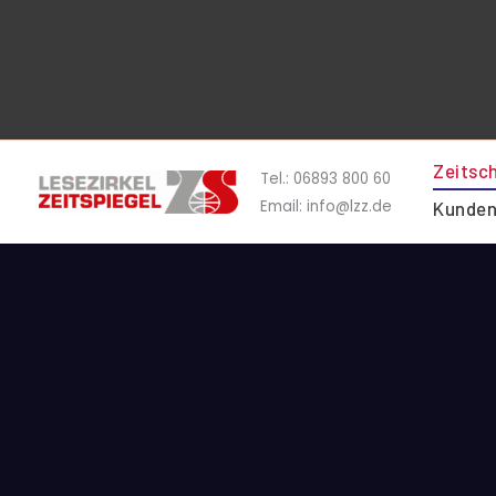
Zum
Inhalt
springen
Zeitsch
Tel.: 06893 800 60
Email: info@lzz.de
Kunden