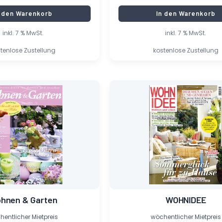
n den Warenkorb
In den Warenkorb
inkl. 7 % MwSt.
inkl. 7 % MwSt.
tenlose Zustellung
kostenlose Zustellung
er
Ursprünglicher
Aktueller
Preis
Preis
war:
ist:
5,20 €
0,85 €.
hnen & Garten
WOHNIDEE
entlicher Mietpreis
wöchentlicher Mietpreis