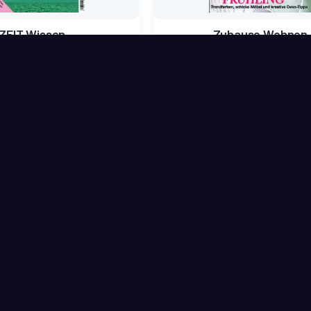
ZEIT Wissen
Zuhause Wohnen
entlicher Mietpreis
wöchentlicher Mietpreis
0,80
€
0,70
€
9,50
€
4,95
€
n den Warenkorb
In den Warenkorb
inkl. 7 % MwSt.
inkl. 7 % MwSt.
tenlose Zustellung
kostenlose Zustellung
Lesezirkel
Kundenservice