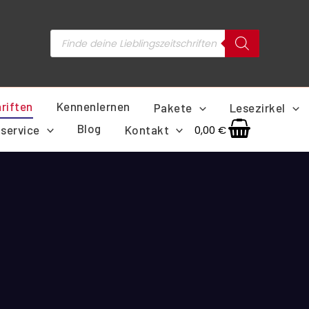
Products
search
riften
Kennenlernen
Pakete
Lesezirkel
Blog
service
Kontakt
0,00
€