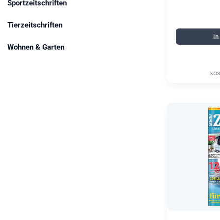
Sportzeitschriften
Tierzeitschriften
I
Wohnen & Garten
kos
Ursprünglich
Aktueller
Preis
Preis
war:
ist:
6,90 €
0,58 €.