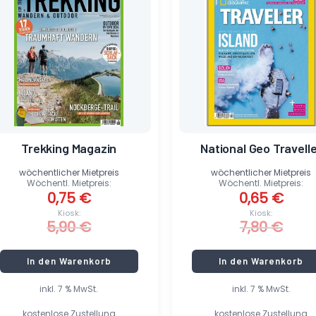
war:
ist:
war:
ist:
5,90 €
0,75 €.
7,80 €
0,65 €.
Trekking Magazin
National Geo Travell
wöchentlicher Mietpreis
wöchentlicher Mietpreis
Wöchentl. Mietpreis:
Wöchentl. Mietpreis:
0,75
€
0,65
€
Kiosk:
Kiosk:
5,90
€
7,80
€
In den Warenkorb
In den Warenkorb
inkl. 7 % MwSt.
inkl. 7 % MwSt.
kostenlose Zustellung
kostenlose Zustellung