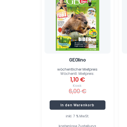
war:
ist:
6,00 €
1,10 €.
GEOlino
wöchentlicher Mietpreis
Wöchentl. Mietpreis:
1,10
€
Kiosk:
6,00
€
In den Warenkorb
inkl. 7 % MwSt.
kostenlose Zustellung