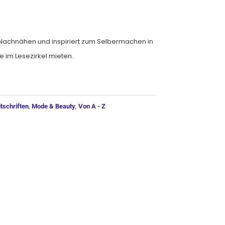
m Nachnähen und inspiriert zum Selbermachen in
 im Lesezirkel mieten.
ernative:
,
,
tschriften
Mode & Beauty
Von A - Z