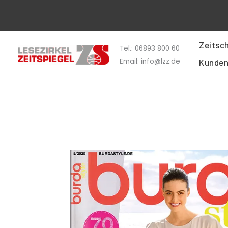
Zum
Inhalt
springen
Zeitsch
Tel.: 06893 800 60
Email: info@lzz.de
Kunden