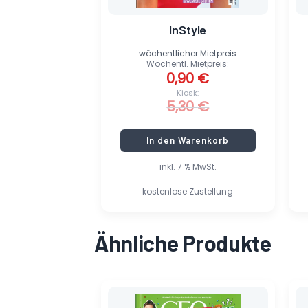
InStyle
wöchentlicher Mietpreis
Wöchentl. Mietpreis:
0,90
€
Kiosk:
5,30
€
In den Warenkorb
inkl. 7 % MwSt.
kostenlose Zustellung
Ähnliche Produkte
Ursprünglicher
Aktueller
Preis
Preis