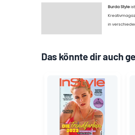
Burda Style
is
Beschreibung
Kreativmagazi
in verschied
Das könnte dir auch g
Ursprünglicher
Aktueller
Preis
Preis
war:
ist:
5,30 €
0,90 €.