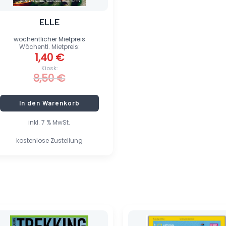
ELLE
wöchentlicher Mietpreis
Wöchentl. Mietpreis:
1,40
€
Kiosk:
8,50
€
In den Warenkorb
inkl. 7 % MwSt.
kostenlose Zustellung
Ursprünglicher
Aktueller
Ursprünglicher
Aktueller
Preis
Preis
Preis
Preis