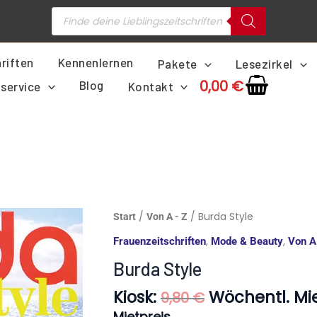
Products
search
riften
Kennenlernen
Pakete
Lesezirkel
0,00
€
Blog
service
Kontakt
Ursprünglich
Burda
/
/ Burda Style
Start
Von A - Z
Preis
Style
,
,
Frauenzeitschriften
Mode & Beauty
Von A
war:
Menge
9,80 €
Burda Style
Kiosk:
Wöchentl. Mie
9,80
€
Mietpreis