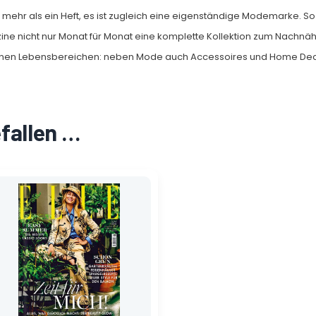
t mehr als ein Heft, es ist zugleich eine eigenständige Modemarke. So
ne nicht nur Monat für Monat eine komplette Kollektion zum Nachnä
enen Lebensbereichen: neben Mode auch Accessoires und Home Dec
efallen …
Ursprünglicher
Aktueller
Preis
Preis
war:
ist:
8,50 €
1,40 €.