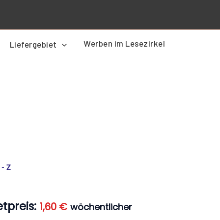
Werben im Lesezirkel
Liefergebiet
er
Aktueller
Preis
 - Z
ist:
1,60 €.
tpreis:
1,60
€
wöchentlicher