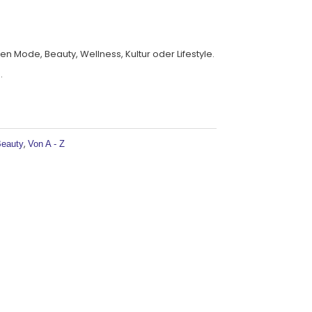
 Mode, Beauty, Wellness, Kultur oder Lifestyle.
.
ernative:
,
eauty
Von A - Z