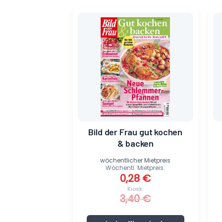
Ursprünglicher
Aktueller
Preis
Preis
war:
ist:
3,40 €
0,28 €.
Bild der Frau gut kochen
& backen
wöchentlicher Mietpreis
Wöchentl. Mietpreis:
0,28
€
Kiosk:
3,40
€