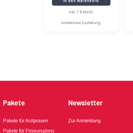
In den Warenkorb
inkl. 7 % MwSt.
kostenlose Zustellung
Pakete
Newsletter
Pakete für Arztpraxen
Zur Anmeldung
Pakete für Friseursalons