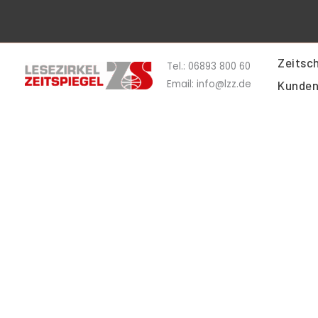
Zum
Inhalt
springen
Zeitsch
Tel.: 06893 800 60
Email: info@lzz.de
Kunden