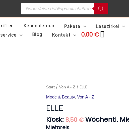
Products
search
riften
Kennenlernen
Pakete
Lesezirkel
0,00
€
Blog
service
Kontakt
Ursprünglich
ELLE
/
/ ELLE
Start
Von A - Z
Preis
Menge
,
Mode & Beauty
Von A - Z
war:
8,50 €
ELLE
Kiosk:
Wöchentl. Mie
8,50
€
Mietpreis