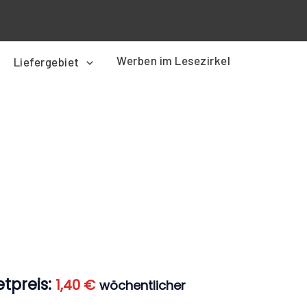
Werben im Lesezirkel
Liefergebiet
er
Aktueller
Preis
ist:
1,40 €.
tpreis:
1,40
€
wöchentlicher