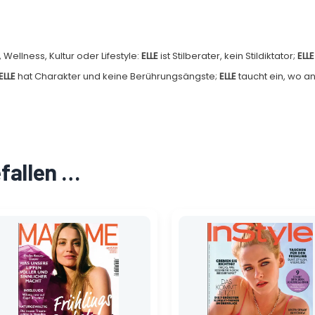
Wellness, Kultur oder Lifestyle:
ELLE
ist Stilberater, kein Stildiktator;
ELLE
ELLE
hat Charakter und keine Berührungsängste;
ELLE
taucht ein, wo a
efallen …
Ursprünglicher
Aktueller
Ursprünglicher
Aktueller
Preis
Preis
Preis
Preis
war:
ist:
war:
ist:
10,00 €
1,55 €.
5,30 €
0,90 €.