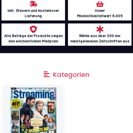
inkl. Steuern und kostenloser
Unser
Lieferung
Mindestbestellwert 8,00€
Alle Beträge der Produkte zeigen
Wähle aus über 200 der
den wöchentlichen Mietpreis
meistgelesenen Zeitschriften aus
Main
Kategorien
Menu
Ursprünglicher
Aktueller
Preis
Preis
war:
ist:
4,90 €
0,40 €.