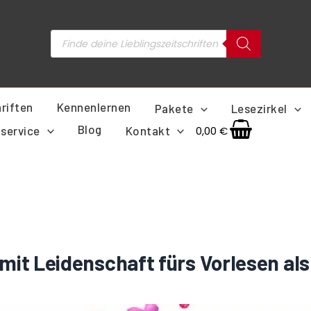
Products
search
riften
Kennenlernen
Pakete
Lesezirkel
Blog
service
Kontakt
0,00
€
mit Leidenschaft fürs Vorlesen al