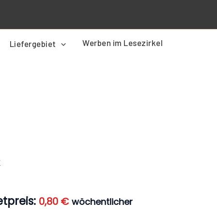
Werben im Lesezirkel
Liefergebiet
er
Aktueller
Preis
Z
ist:
0,80 €.
tpreis:
0,80
€
wöchentlicher