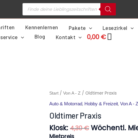
Products
search
riften
Kennenlernen
Pakete
Lesezirkel
0,00
€
Blog
service
Kontakt
Ursprünglich
Oldtimer
/
/ Oldtimer Praxis
Start
Von A - Z
Preis
Praxis
,
,
Auto & Motorrad
Hobby & Freizeit
Von A - 
war:
Menge
4,30 €
Oldtimer Praxis
Kiosk:
Wöchentl. Mie
4,30
€
Mietpreis