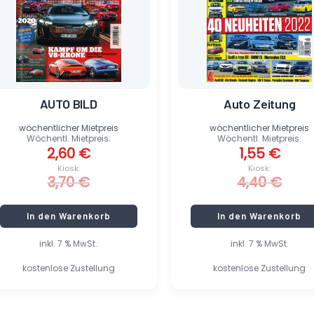
AUTO BILD
Auto Zeitung
wöchentlicher Mietpreis
wöchentlicher Mietpreis
Wöchentl. Mietpreis:
Wöchentl. Mietpreis:
2,60
€
1,55
€
Kiosk:
Kiosk:
3,70
€
4,40
€
In den Warenkorb
In den Warenkorb
inkl. 7 % MwSt.
inkl. 7 % MwSt.
kostenlose Zustellung
kostenlose Zustellung