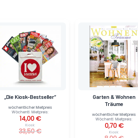
Ursprünglicher
Aktueller
Ursprünglicher
Aktueller
Preis
Preis
Preis
Preis
war:
ist:
war:
ist:
33,50 €
14,00 €.
8,00 €
0,70 €.
„Die Kiosk-Bestseller“
Garten & Wohnen
Träume
ite
wöchentlicher Mietpreis
Wöchentl. Mietpreis:
wöchentlicher Mietpreis
14,00
€
Wöchentl. Mietpreis:
0,70
€
Kiosk:
33,50
€
Kiosk: