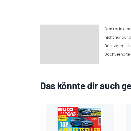
Den redaktion
Beschreibung
nicht nur auf
Besitzer mit 
Sachverhalte 
Das könnte dir auch g
Ursprünglicher
Aktueller
Preis
Preis
war:
ist:
4,90 €
1,70 €.