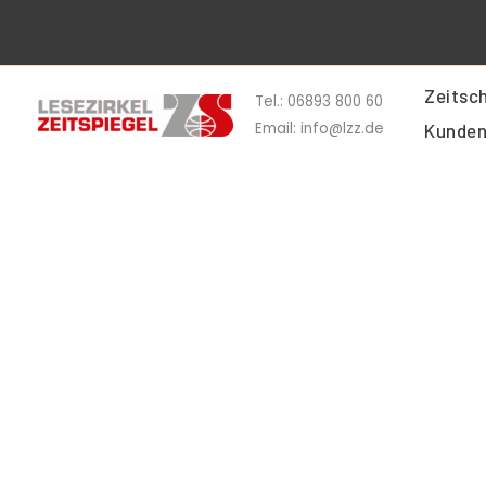
Zum
Inhalt
springen
Zeitsch
Tel.: 06893 800 60
Email: info@lzz.de
Kunden