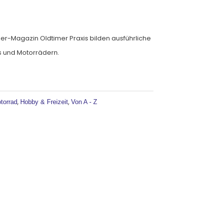
r-Magazin Oldtimer Praxis bilden ausführliche
s und Motorrädern.
ernative:
,
,
torrad
Hobby & Freizeit
Von A - Z