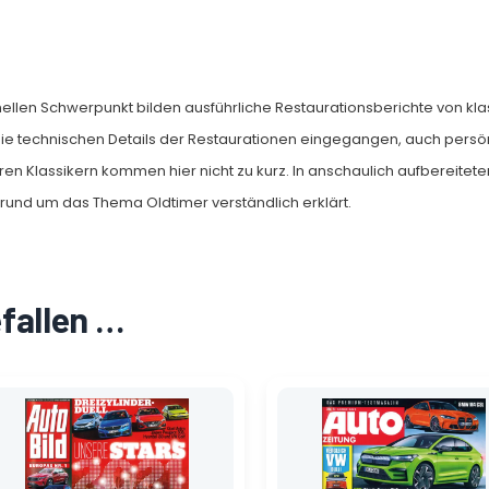
ellen Schwerpunkt bilden ausführliche Restaurationsberichte von kl
 die technischen Details der Restaurationen eingegangen, auch persö
ihren Klassikern kommen hier nicht zu kurz. In anschaulich aufbereite
rund um das Thema Oldtimer verständlich erklärt.
efallen …
Ursprünglicher
Aktueller
Ursprünglicher
Aktueller
Preis
Preis
Preis
Preis
war:
ist:
war:
ist:
3,70 €
2,60 €.
4,40 €
1,55 €.