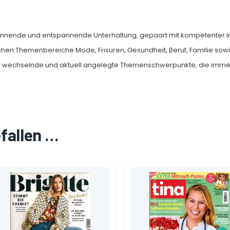
annende und entspannende Unterhaltung, gepaart mit kompetenter In
chen Themenbereiche Mode, Frisuren, Gesundheit, Beruf, Familie so
en wechselnde und aktuell angelegte Themenschwerpunkte, die immer
efallen …
Ursprünglicher
Aktueller
Ursprünglicher
Aktueller
Preis
Preis
Preis
Preis
war:
ist:
war:
ist:
4,30 €
1,50 €.
2,30 €
2,00 €.