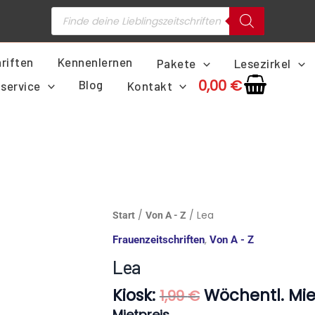
Products
search
riften
Kennenlernen
Pakete
Lesezirkel
0,00
€
Blog
service
Kontakt
Ursprüngliche
Lea
/
/ Lea
Start
Von A - Z
Preis
Menge
,
Frauenzeitschriften
Von A - Z
war:
1,99 €
Lea
Kiosk:
Wöchentl. Mie
1,99
€
Mietpreis