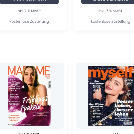
inkl. 7 % MwSt.
inkl. 7 % MwSt.
kostenlose Zustellung
kostenlose Zustellung
Ursprünglicher
Aktueller
Ursprünglicher
Aktueller
Preis
Preis
Preis
Preis
war:
ist:
war:
ist:
10,00 €
1,55 €.
5,50 €
0,75 €.