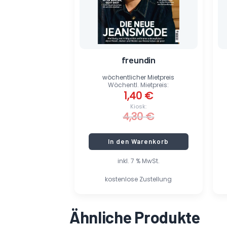
freundin
wöchentlicher Mietpreis
Wöchentl. Mietpreis:
1,40
€
Kiosk:
4,30
€
In den Warenkorb
inkl. 7 % MwSt.
kostenlose Zustellung
Ähnliche Produkte