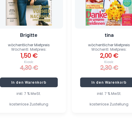
Brigitte
tina
wöchentlicher Mietpreis
wöchentlicher Mietpreis
Wöchentl. Mietpreis:
Wöchentl. Mietpreis:
1,50
€
2,00
€
Kiosk:
Kiosk:
4,30
€
2,30
€
In den Warenkorb
In den Warenkorb
inkl. 7 % MwSt.
inkl. 7 % MwSt.
kostenlose Zustellung
kostenlose Zustellung