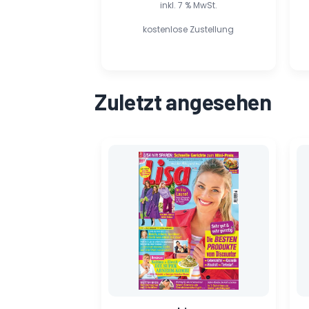
inkl. 7 % MwSt.
kostenlose Zustellung
Zuletzt angesehen
Ursprünglicher
Aktueller
Preis
Preis
war:
ist:
1,99 €
1,40 €.