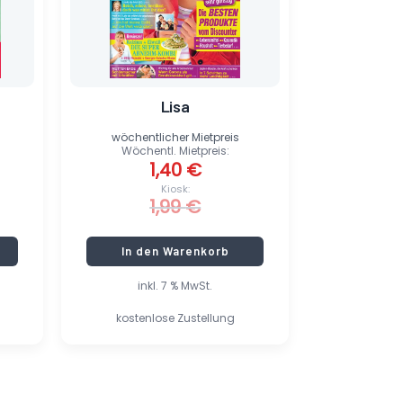
Lisa
wöchentlicher Mietpreis
Wöchentl. Mietpreis:
1,40
€
Kiosk:
1,99
€
In den Warenkorb
inkl. 7 % MwSt.
kostenlose Zustellung