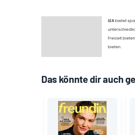
LEA
bietet sp
Beschreibung
unterschiedli
Freizeit biet
bieten.
Das könnte dir auch g
Ursprünglicher
Aktueller
Preis
Preis
war:
ist:
4,30 €
1,40 €.