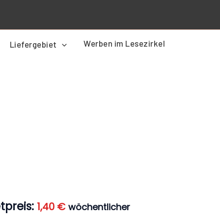
Werben im Lesezirkel
Liefergebiet
r
Aktueller
Preis
ist:
1,40 €.
tpreis:
1,40
€
wöchentlicher