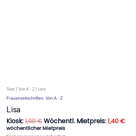
Ursprünglicher
Akt
Lisa
/
/ Lisa
Start
Von A - Z
Preis
Pre
Menge
,
Frauenzeitschriften
Von A - Z
war:
ist:
1,99 €
1,40
Lisa
Kiosk:
Wöchentl. Mietpreis:
1,99
€
1,40
€
wöchentlicher Mietpreis