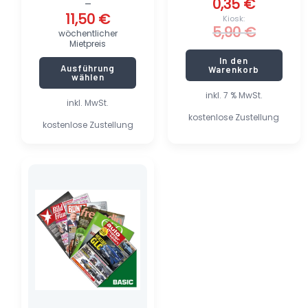
0,35
€
–
11,50
€
Kiosk:
5,90
€
wöchentlicher
Mietpreis
In den
Ausführung
Warenkorb
wählen
inkl. 7 % MwSt.
inkl. MwSt.
kostenlose Zustellung
kostenlose Zustellung
Dieses
Produkt
weist
mehrere
Varianten
auf.
Die
Optionen
können
auf