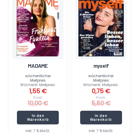
war:
ist:
war:
ist:
10,00 €
1,55 €.
5,50 €
0,75 €.
MADAME
myself
wöchentlicher
wöchentlicher
Mietpreis
Mietpreis
Wöchentl. Mietpreis:
Wöchentl. Mietpreis:
1,55
€
0,75
€
Kiosk:
Kiosk:
10,00
€
5,50
€
In den
In den
Warenkorb
Warenkorb
inkl. 7 % MwSt.
inkl. 7 % MwSt.