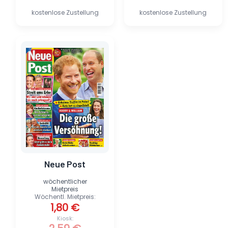
kostenlose Zustellung
kostenlose Zustellung
Ursprünglicher
Aktueller
Preis
Preis
war:
ist:
2,59 €
1,80 €.
Neue Post
wöchentlicher
Mietpreis
Wöchentl. Mietpreis:
1,80
€
Kiosk: