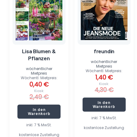
Lisa Blumen &
freundin
Pflanzen
wöchentlicher
Mietpreis
wöchentlicher
Wöchentl. Mietpreis:
Mietpreis
1,40
€
Wöchentl. Mietpreis:
0,40
€
Kiosk:
4,30
€
Kiosk:
2,49
€
In den
Warenkorb
In den
Warenkorb
inkl. 7 % MwSt.
inkl. 7 % MwSt.
kostenlose Zustellung
kostenlose Zustellung