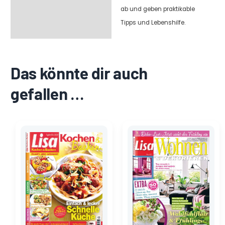
ab und geben praktikable
Tipps und Lebenshilfe.
Das könnte dir auch
gefallen …
Ursprünglicher
Aktueller
Ursprünglicher
Aktueller
Preis
Preis
Preis
Preis
war:
ist:
war:
ist:
3,50 €
0,30 €.
3,80 €
0,60 €.