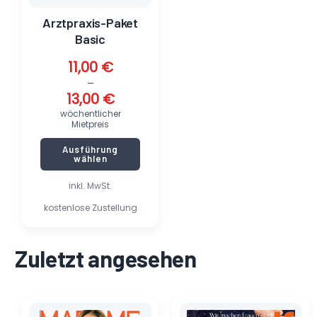
der
Produktseite
Arztpraxis-Paket
gewählt
Basic
werden
11,00
€
–
13,00
€
wöchentlicher
Mietpreis
Ausführung
wählen
inkl. MwSt.
kostenlose Zustellung
Zuletzt angesehen
Ursprünglicher
Aktueller
Ursprünglicher
Aktueller
Preis
Preis
Preis
Preis