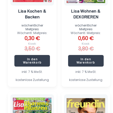
Lisa Kochen &
Lisa Wohnen &
Backen
DEKORIEREN
wöchentlicher
wöchentlicher
Mietpreis
Mietpreis
Wöchentl. Mietpreis:
Wöchentl. Mietpreis:
0,30
€
0,60
€
Kiosk:
Kiosk:
3,50
€
3,80
€
In den
In den
Warenkorb
Warenkorb
inkl. 7 % MwSt.
inkl. 7 % MwSt.
kostenlose Zustellung
kostenlose Zustellung
Ursprünglicher
Aktueller
Ursprünglicher
Aktueller
Preis
Preis
Preis
Preis
war:
ist:
war:
ist:
2,49 €
0,40 €.
4,30 €
1,40 €.