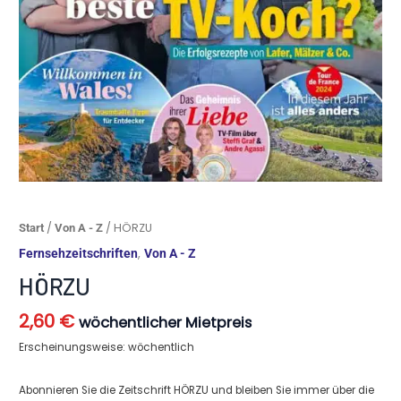
HÖRZU
/
/ HÖRZU
Start
Von A - Z
Menge
,
Fernsehzeitschriften
Von A - Z
HÖRZU
2,60
€
wöchentlicher Mietpreis
Erscheinungsweise: wöchentlich
Abonnieren Sie die Zeitschrift HÖRZU und bleiben Sie immer über die