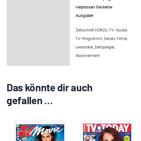
verpassen Sie keine
Ausgabe!
Zeitschrift HÖRZU, TV-Guide,
TV-Programm, Serien, Filme,
Lesezirkel, Zeitspiegel,
Abonnement
Das könnte dir auch
gefallen …
Ursprünglicher
Aktueller
Ursprünglicher
Aktueller
Preis
Preis
Preis
Preis
war:
ist:
war:
ist:
2,70 €
1,35 €.
2,60 €
1,30 €.