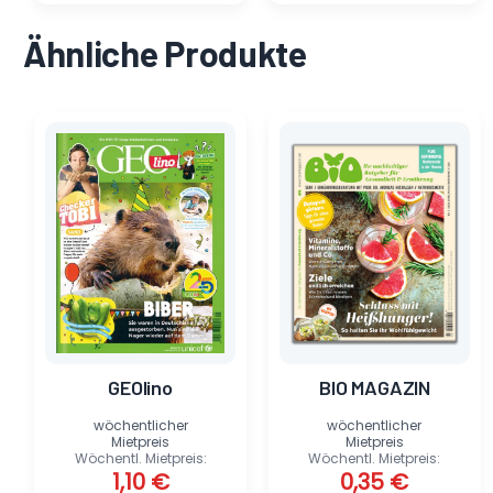
Ähnliche Produkte
Ursprünglicher
Aktueller
Ursprünglicher
Aktueller
Preis
Preis
Preis
Preis
war:
ist:
war:
ist:
6,00 €
1,10 €.
5,90 €
0,35 €.
GEOlino
BIO MAGAZIN
wöchentlicher
wöchentlicher
Mietpreis
Mietpreis
Wöchentl. Mietpreis:
Wöchentl. Mietpreis:
1,10
€
0,35
€