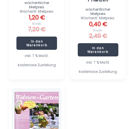
wöchentlicher
Mietpreis
wöchentlicher
Wöchentl. Mietpreis:
Mietpreis
1,20
€
Wöchentl. Mietpreis:
0,40
€
Kiosk:
7,20
€
Kiosk:
2,49
€
In den
Warenkorb
In den
Warenkorb
inkl. 7 % MwSt.
inkl. 7 % MwSt.
kostenlose Zustellung
kostenlose Zustellung
Ursprünglicher
Aktueller
Preis
Preis
war:
ist:
5,80 €
0,95 €.