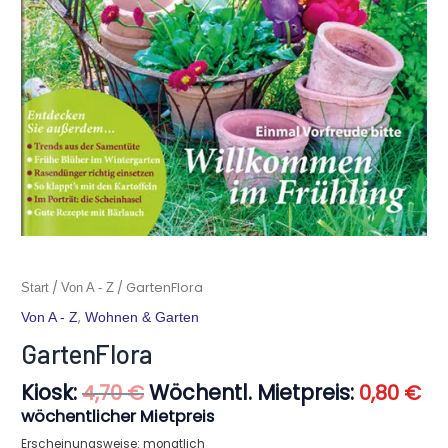
Ursprünglicher
Ak
GartenFlora
/
/ GartenFlora
Start
Von A - Z
Preis
Pr
Menge
,
Von A - Z
Wohnen & Garten
war:
ist:
4,70 €
0,
GartenFlora
Kiosk:
Wöchentl. Mietpreis:
4,70
€
0,80
€
wöchentlicher Mietpreis
Erscheinungsweise: monatlich