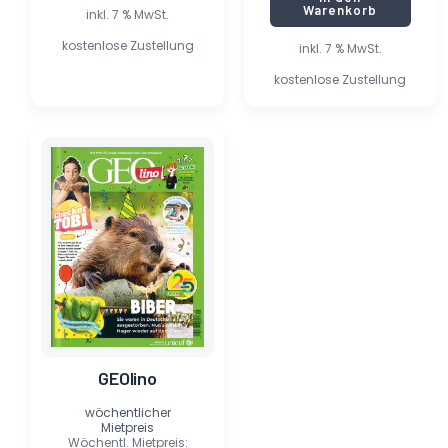
Warenkorb
inkl. 7 % MwSt.
kostenlose Zustellung
inkl. 7 % MwSt.
kostenlose Zustellung
Ursprünglicher
Aktueller
Preis
Preis
war:
ist:
6,00 €
1,10 €.
GEOlino
wöchentlicher
Mietpreis
Wöchentl. Mietpreis: