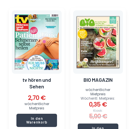
Ursprünglicher
Aktueller
Preis
Preis
war:
ist:
5,90 €
0,35 €.
tv hören und
BIO MAGAZIN
Sehen
wöchentlicher
Mietpreis
2,70
€
Wöchentl. Mietpreis:
0,35
€
wöchentlicher
Mietpreis
Kiosk:
5,90
€
In den
Warenkorb
In den