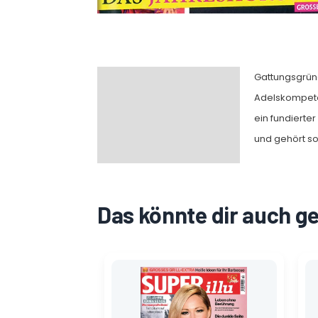
Gattungsgrün
Beschreibung
Adelskompeten
ein fundierte
und gehört s
Das könnte dir auch g
Ursprünglicher
Aktueller
Preis
Preis
war:
ist:
2,30 €
1,60 €.