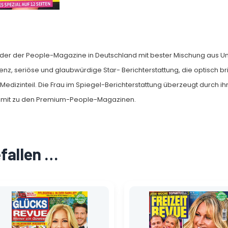
der der People-Magazine in Deutschland mit bester Mischung aus U
z, seriöse und glaubwürdige Star- Berichterstattung, die optisch br
r Medizinteil. Die Frau im Spiegel-Berichterstattung überzeugt durch
omit zu den Premium-People-Magazinen.
efallen …
Ursprünglicher
Aktueller
Ursprünglicher
Aktueller
Preis
Preis
Preis
Preis
war:
ist:
war:
ist:
1,69 €
1,18 €.
2,49 €
1,75 €.