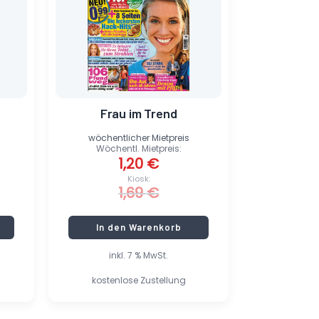
Frau im Trend
wöchentlicher Mietpreis
Wöchentl. Mietpreis:
1,20
€
Kiosk:
1,69
€
In den Warenkorb
inkl. 7 % MwSt.
kostenlose Zustellung