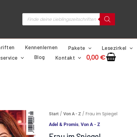
Products
search
riften
Kennenlernen
Pakete
Lesezirkel
0,00
€
Blog
service
Kontakt
Ursprünglich
Frau
/
/ Frau im Spiegel
Start
Von A - Z
Preis
im
,
Adel & Promis
Von A - Z
war:
Spiegel
2,70 €
Frau im Spiegel
Menge