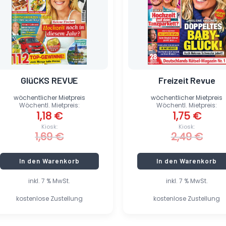
GlüCKS REVUE
Freizeit Revue
wöchentlicher Mietpreis
wöchentlicher Mietpreis
Wöchentl. Mietpreis:
Wöchentl. Mietpreis:
1,18
€
1,75
€
Kiosk:
Kiosk:
1,69
€
2,49
€
In den Warenkorb
In den Warenkorb
inkl. 7 % MwSt.
inkl. 7 % MwSt.
kostenlose Zustellung
kostenlose Zustellung