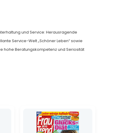
nterhaltung und Service: Herausragende
illante Service-Welt „Schöner Leben“ sowie
 ihre hohe Beratungskompetenz und Seriosität
Ursprünglicher
Aktueller
Preis
Preis
war:
ist:
1,69 €
1,20 €.