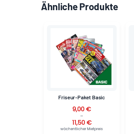
Ähnliche Produkte
Dieses
Produkt
weist
mehrere
Varianten
auf.
Die
Optionen
können
auf
Friseur-Paket Basic
der
Produktse
9,00
€
gewählt
–
werden
11,50
€
wöchentlicher Mietpreis