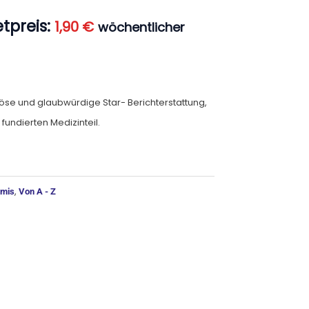
tpreis:
1,90
€
wöchentlicher
öse und glaubwürdige Star- Berichterstattung,
fundierten Medizinteil.
ernative:
,
omis
Von A - Z