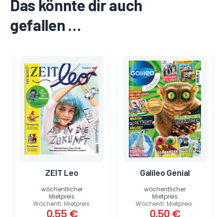
Das könnte dir auch
gefallen …
Ursprünglicher
Aktueller
Ursprünglicher
Aktueller
Preis
Preis
Preis
Preis
war:
ist:
war:
ist:
6,50 €
0,55 €.
5,99 €
0,50 €.
ZEIT Leo
Galileo Genial
wöchentlicher
wöchentlicher
Mietpreis
Mietpreis
Wöchentl. Mietpreis:
Wöchentl. Mietpreis:
0,55
€
0,50
€