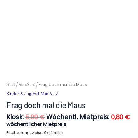
Ursprünglicher
Ak
Frag
/
/ Frag doch mal die Maus
Start
Von A - Z
Preis
Pr
doch
,
Kinder & Jugend
Von A - Z
war:
ist
mal
5,99 €
0,
Frag doch mal die Maus
die
Maus
Kiosk:
Wöchentl. Mietpreis:
5,99
€
0,80
€
Menge
wöchentlicher Mietpreis
Erscheinungsweise: 9x jährlich