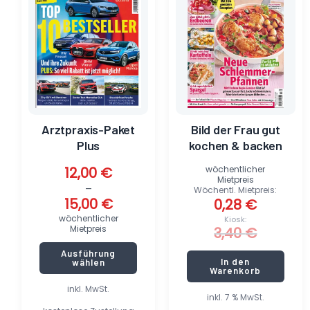
3,40 €
0,28 €.
mehrere
Varianten
auf.
Die
Optionen
können
auf
der
Produktseite
Arztpraxis-Paket
Bild der Frau gut
gewählt
Plus
kochen & backen
werden
12,00
€
wöchentlicher
Mietpreis
–
Wöchentl. Mietpreis:
15,00
€
0,28
€
wöchentlicher
Kiosk:
Mietpreis
3,40
€
Ausführung
In den
wählen
Warenkorb
inkl. MwSt.
inkl. 7 % MwSt.