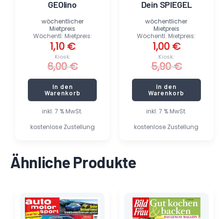
GEOlino
Dein SPIEGEL
wöchentlicher
wöchentlicher
Mietpreis
Mietpreis
Wöchentl. Mietpreis:
Wöchentl. Mietpreis:
1,10
€
1,00
€
Kiosk:
Kiosk:
6,00
€
5,90
€
In den
In den
Warenkorb
Warenkorb
inkl. 7 % MwSt.
inkl. 7 % MwSt.
kostenlose Zustellung
kostenlose Zustellung
Ähnliche Produkte
Ursprünglicher
Aktueller
Dieses
Preis
Preis
Produkt
war:
ist:
weist