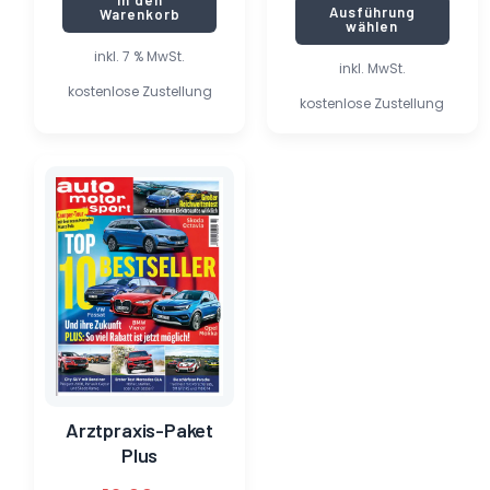
In den
Ausführung
Warenkorb
wählen
inkl. 7 % MwSt.
inkl. MwSt.
kostenlose Zustellung
kostenlose Zustellung
Dieses
Produkt
weist
mehrere
Varianten
auf.
Die
Optionen
können
auf
der
Produktseite
Arztpraxis-Paket
gewählt
Plus
werden