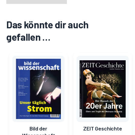
Das könnte dir auch
gefallen …
Ursprünglicher
Aktueller
Ursprünglicher
Aktueller
Preis
Preis
Preis
Preis
war:
ist:
war:
ist:
8,20 €
1,40 €.
9,95 €
0,85 €.
Bild der
ZEIT Geschichte