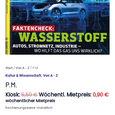
Ursprünglicher
Ak
P.M.
/
/ P.M.
Start
Von A - Z
Preis
Pr
Menge
,
Kultur & Wissenschaft
Von A - Z
war:
ist
5,50 €
0,
P.M.
Kiosk:
Wöchentl. Mietpreis:
5,50
€
0,90
€
wöchentlicher Mietpreis
Erscheinungsweise: monatlich