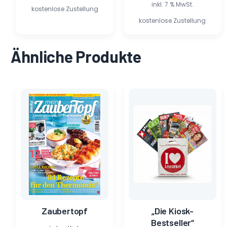
inkl. 7 % MwSt.
kostenlose Zustellung
kostenlose Zustellung
Ähnliche Produkte
Ursprünglicher
Aktueller
Ursprünglicher
Aktueller
Preis
Preis
Preis
Preis
war:
ist:
war:
ist:
6,90 €
0,58 €.
33,50 €
14,00 €.
Zaubertopf
„Die Kiosk-
Bestseller“