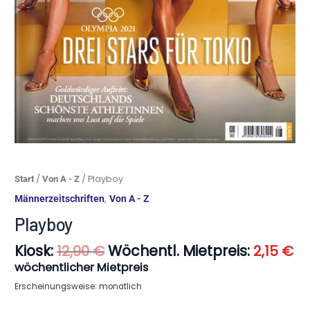
Ursprünglicher
Ak
Playboy
/
/ Playboy
Start
Von A - Z
Preis
Pr
Menge
,
Männerzeitschriften
Von A - Z
war:
ist
12,90 €
2,
Playboy
Kiosk:
Wöchentl. Mietpreis:
12,90
€
2,15
€
wöchentlicher Mietpreis
Erscheinungsweise: monatlich