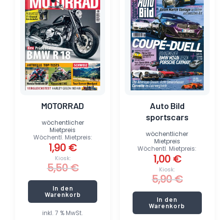
war:
ist:
war:
ist:
5,50 €
1,90 €.
5,90 €
1,00 €.
MOTORRAD
Auto Bild
sportscars
wöchentlicher
Mietpreis
wöchentlicher
Wöchentl. Mietpreis:
Mietpreis
1,90
€
Wöchentl. Mietpreis:
1,00
€
Kiosk:
5,50
€
Kiosk:
5,90
€
In den
Warenkorb
In den
Warenkorb
inkl. 7 % MwSt.