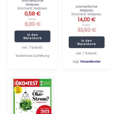
wöchentlicher
Mietpreis
wöchentlicher
Wöchentl. Mietpreis:
Mietpreis
0,58
€
Wöchentl. Mietpreis:
14,00
€
Kiosk:
6,90
€
Kiosk:
33,50
€
In den
Warenkorb
In den
Warenkorb
inkl. 7 % MwSt.
inkl. 7 % MwSt.
kostenlose Zustellung
zzgl.
Versandkosten
Ursprünglicher
Aktueller
Preis
Preis
war:
ist:
7,80 €
1,30 €.