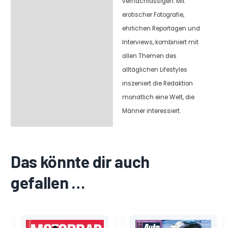
vernachlässigen. Mit
erotischer Fotografie,
ehrlichen Reportagen und
Interviews, kombiniert mit
allen Themen des
alltäglichen Lifestyles
inszeniert die Redaktion
monatlich eine Welt, die
Männer interessiert.
Das könnte dir auch
gefallen …
Ursprünglicher
Aktueller
Ursprünglicher
Aktueller
Preis
Preis
Preis
Preis