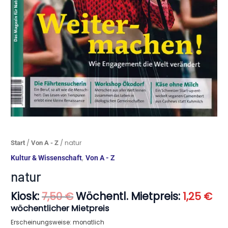
Ursprünglicher
Akt
natur
/
/ natur
Start
Von A - Z
Preis
Pre
Menge
,
Kultur & Wissenschaft
Von A - Z
war:
ist:
7,50 €
1,2
natur
Kiosk:
Wöchentl. Mietpreis:
7,50
€
1,25
€
wöchentlicher Mietpreis
Erscheinungsweise: monatlich