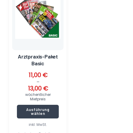
mehrere
Varianten
auf.
Die
Optionen
können
auf
der
Produktseite
Arztpraxis-Paket
gewählt
Basic
werden
11,00
€
–
13,00
€
wöchentlicher
Mietpreis
Ausführung
wählen
inkl. MwSt.