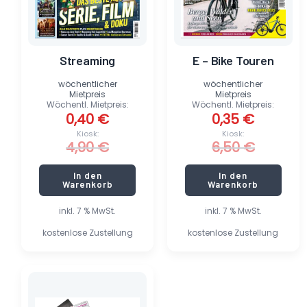
Streaming
E – Bike Touren
wöchentlicher
wöchentlicher
Mietpreis
Mietpreis
Wöchentl. Mietpreis:
Wöchentl. Mietpreis:
0,40
€
0,35
€
Kiosk:
Kiosk:
4,90
€
6,50
€
In den
In den
Warenkorb
Warenkorb
inkl. 7 % MwSt.
inkl. 7 % MwSt.
kostenlose Zustellung
kostenlose Zustellung
Dieses
Produkt
weist