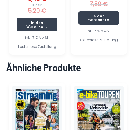
7,50
€
Kiosk:
5,20
€
In den
Warenkorb
In den
Warenkorb
inkl. 7 % MwSt.
inkl. 7 % MwSt.
kostenlose Zustellung
kostenlose Zustellung
Ähnliche Produkte
Ursprünglicher
Aktueller
Ursprünglicher
Aktueller
Preis
Preis
Preis
Preis
war:
ist:
war:
ist:
4,90 €
0,40 €.
6,50 €
0,35 €.