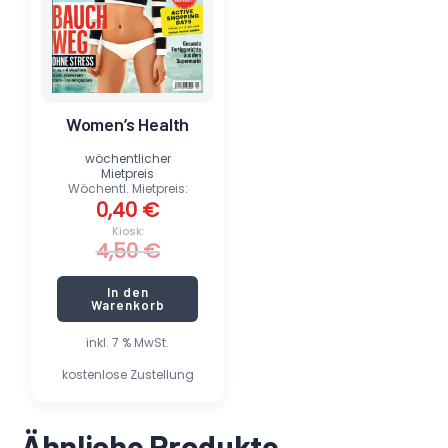
Women’s Health
wöchentlicher
Mietpreis
Wöchentl. Mietpreis:
0,40
€
Kiosk:
4,50
€
In den
Warenkorb
inkl. 7 % MwSt.
kostenlose Zustellung
Ähnliche Produkte