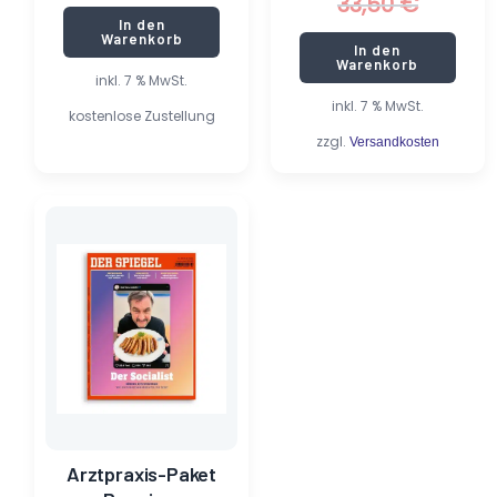
33,50
€
In den
Warenkorb
In den
Warenkorb
inkl. 7 % MwSt.
inkl. 7 % MwSt.
kostenlose Zustellung
zzgl.
Versandkosten
Dieses
Produkt
weist
mehrere
Varianten
auf.
Die
Optionen
können
auf
der
Produktseite
Arztpraxis-Paket
gewählt