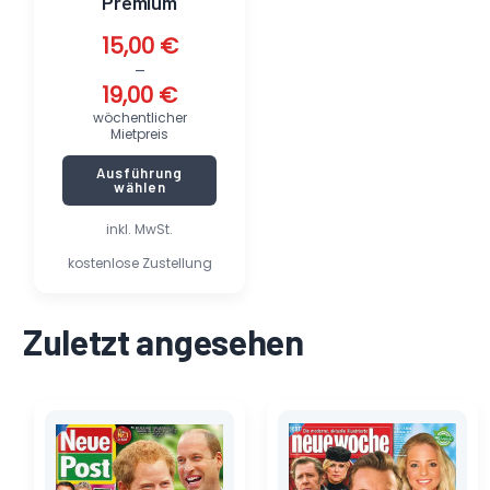
Premium
werden
15,00
€
–
19,00
€
wöchentlicher
Mietpreis
Ausführung
wählen
inkl. MwSt.
kostenlose Zustellung
Zuletzt angesehen
Ursprünglicher
Aktueller
Ursprünglicher
Aktueller
Preis
Preis
Preis
Preis
war:
ist:
war:
ist:
2,59 €
1,80 €.
1,69 €
1,15 €.