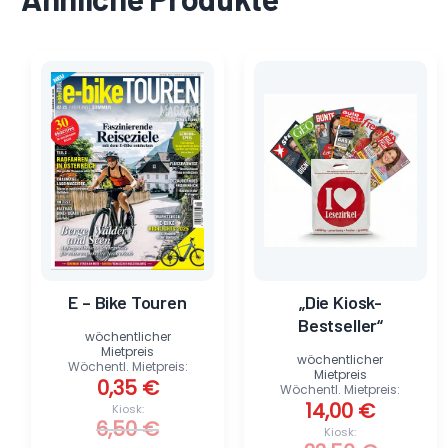
Ursprünglicher
Aktueller
Ursprünglicher
Aktueller
Preis
Preis
Preis
Preis
war:
ist:
war:
ist:
6,50 €
0,35 €.
33,50 €
14,00 €.
E – Bike Touren
„Die Kiosk-
Bestseller“
wöchentlicher
Mietpreis
wöchentlicher
Wöchentl. Mietpreis:
Mietpreis
0,35
€
Wöchentl. Mietpreis:
14,00
€
Kiosk:
6,50
€
Kiosk: