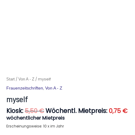
Ursprünglicher
Ak
myself
/
/ myself
Start
Von A - Z
Preis
Pr
Menge
,
Frauenzeitschriften
Von A - Z
war:
ist
5,50 €
0,
myself
Kiosk:
Wöchentl. Mietpreis:
5,50
€
0,75
€
wöchentlicher Mietpreis
Erscheinungsweise: 10 x im Jahr