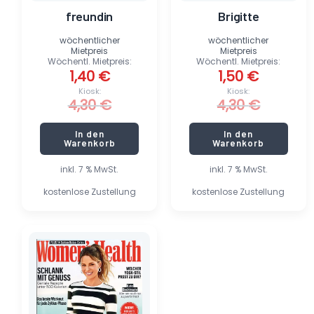
freundin
Brigitte
wöchentlicher
wöchentlicher
Mietpreis
Mietpreis
Wöchentl. Mietpreis:
Wöchentl. Mietpreis:
1,40
€
1,50
€
Kiosk:
Kiosk:
4,30
€
4,30
€
In den
In den
Warenkorb
Warenkorb
inkl. 7 % MwSt.
inkl. 7 % MwSt.
kostenlose Zustellung
kostenlose Zustellung
Ursprünglicher
Aktueller
Preis
Preis
war:
ist:
4,50 €
0,40 €.