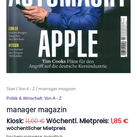
Ursprünglicher
Ak
manager
/
/ manager magazin
Start
Von A - Z
Preis
Pre
magazin
,
Politik & Wirtschaft
Von A - Z
war:
ist:
Menge
11,00 €
1,8
manager magazin
Kiosk:
Wöchentl. Mietpreis:
11,00
€
1,85
€
wöchentlicher Mietpreis
Erscheinungsweise: monatlich