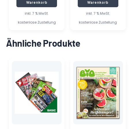
Warenkorb
Warenkorb
inkl. 7 % MwSt.
inkl. 7 % MwSt.
kostenlose Zustellung
kostenlose Zustellung
Ähnliche Produkte
Ursprünglicher
Aktueller
Dieses
Preis
Preis
Produkt
war:
ist:
weist
5,90 €
0,35 €.
mehrere
Varianten
auf.
Die
Optionen
können
auf
der
Produktseite