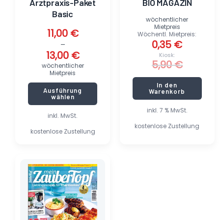
Arztpraxis-Paket
BIO MAGAZIN
gewählt
Basic
werden
wöchentlicher
Mietpreis
11,00
€
Wöchentl. Mietpreis:
0,35
€
–
13,00
€
Kiosk:
5,90
€
wöchentlicher
Mietpreis
In den
Ausführung
Warenkorb
wählen
inkl. 7 % MwSt.
inkl. MwSt.
kostenlose Zustellung
kostenlose Zustellung
Ursprünglicher
Aktueller
Preis
Preis
war:
ist:
6,90 €
0,58 €.