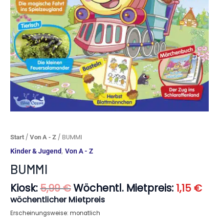
Ursprünglicher
Akt
BUMMI
/
/ BUMMI
Start
Von A - Z
Preis
Pre
Menge
,
Kinder & Jugend
Von A - Z
war:
ist:
5,99 €
1,15
BUMMI
Kiosk:
Wöchentl. Mietpreis:
5,99
€
1,15
€
wöchentlicher Mietpreis
Erscheinungsweise: monatlich