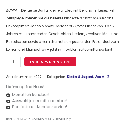
BUMMI
– Der gelbe Bär für kleine Entdecker! Bei uns im Lesezirkel
Zeitspiegel mieten Sie die beliebte Kinderzeitschrift
BUMMI
ganz
unkompliziert. Jeden Monat überrascht
BUMMI
Kinder von 3 bis 7
Jahren mit spannenden Geschichten, Liedern, kreativen Mal- und
Bastelseiten sowie einem thematisch passenden Extra. Ideal zum
Lernen und Mitmachen – jetzt im flexiblen Zeitschriftenverleih!
Alternative:
IN DEN WARENKORB
Artikelnummer:
4032
Kategorien:
,
Kinder & Jugend
Von A - Z
Lieferung frei Haus!
Monatlich kündbar!
Auswahl jederzeit änderbar!
Persönlicher Kundenservice!
inkl. 7 % MwSt.
kostenlose Zustellung