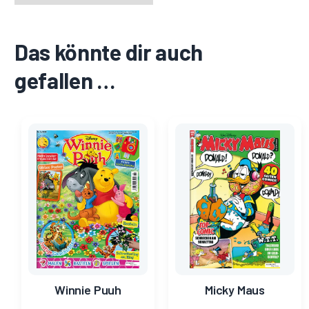
Das könnte dir auch
gefallen …
Ursprünglicher
Aktueller
Ursprünglicher
Aktueller
Preis
Preis
Preis
Preis
war:
ist:
war:
ist:
5,99 €
0,70 €.
4,99 €
1,75 €.
Winnie Puuh
Micky Maus