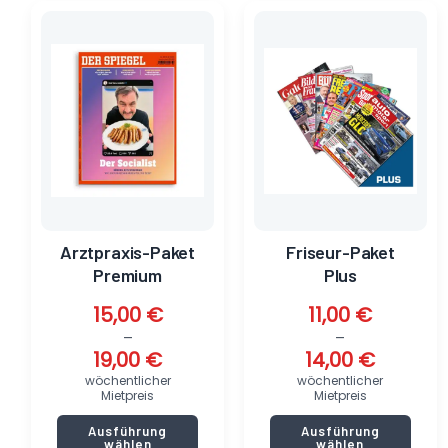
Dieses
Dieses
Produkt
Produkt
weist
weist
mehrere
mehrere
Varianten
Varianten
auf.
auf.
Die
Die
Optionen
Optionen
können
können
auf
auf
der
der
Produktseite
Produktseite
Arztpraxis-Paket
Friseur-Paket
gewählt
gewählt
Premium
Plus
werden
werden
15,00
€
11,00
€
–
–
19,00
€
14,00
€
wöchentlicher
wöchentlicher
Mietpreis
Mietpreis
Ausführung
Ausführung
wählen
wählen