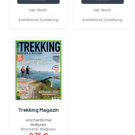
inkl. MwSt.
inkl. MwSt.
kostenlose Zustellung
kostenlose Zustellung
Ursprünglicher
Aktueller
Preis
Preis
war:
ist:
5,90 €
0,75 €.
Trekking Magazin
wöchentlicher
Mietpreis
Wöchentl. Mietpreis: