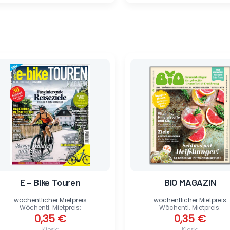
Ursprünglicher
Aktueller
Ursprünglicher
Aktueller
Preis
Preis
Preis
Preis
war:
ist:
war:
ist:
6,50 €
0,35 €.
5,90 €
0,35 €.
E – Bike Touren
BIO MAGAZIN
ite
wöchentlicher Mietpreis
wöchentlicher Mietpreis
Wöchentl. Mietpreis:
Wöchentl. Mietpreis:
0,35
€
0,35
€
Kiosk:
Kiosk: