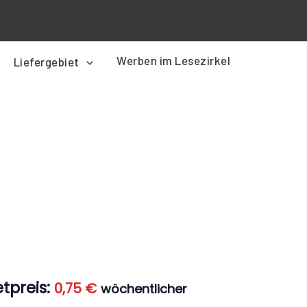
Werben im Lesezirkel
Liefergebiet
er
Aktueller
Preis
ist:
0,75 €.
tpreis:
0,75
€
wöchentlicher