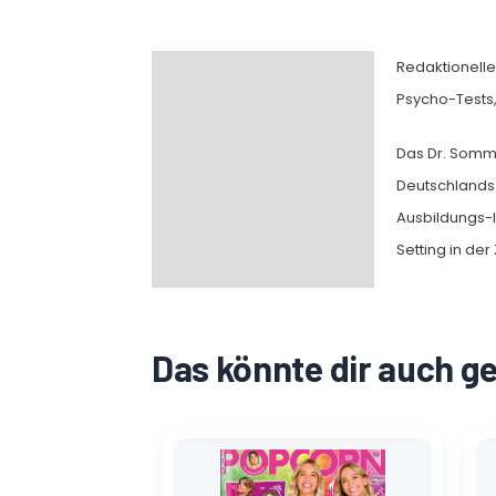
Redaktionelle
Beschreibung
Psycho-Tests,
Das Dr. Somm
Deutschlands 
Ausbildungs-I
Setting in der
Das könnte dir auch g
Ursprünglicher
Aktueller
Preis
Preis
war:
ist: