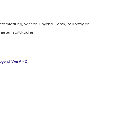
hterstattung, Wissen, Psycho-Tests, Reportagen
ieten statt kaufen.
ernative:
,
Jugend
Von A - Z