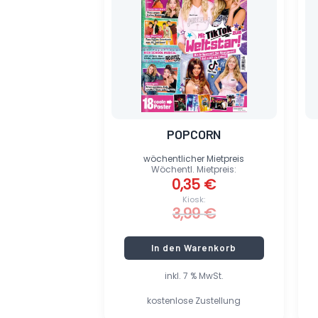
3,99 €
0,35 €.
POPCORN
wöchentlicher Mietpreis
Wöchentl. Mietpreis:
0,35
€
Kiosk:
3,99
€
In den Warenkorb
inkl. 7 % MwSt.
kostenlose Zustellung