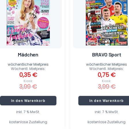
3,99 €
0,35 €.
3,99 €
0,75 €.
Mädchen
BRAVO Sport
wöchentlicher Mietpreis
wöchentlicher Mietpreis
Wöchentl. Mietpreis:
Wöchentl. Mietpreis:
0,35
€
0,75
€
Kiosk:
Kiosk:
3,99
€
3,99
€
In den Warenkorb
In den Warenkorb
inkl. 7 % MwSt.
inkl. 7 % MwSt.
kostenlose Zustellung
kostenlose Zustellung