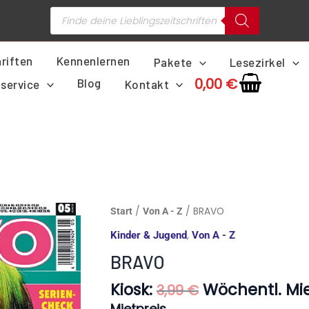
Products
search
riften
Kennenlernen
Pakete
Lesezirkel
0,00
€
Blog
service
Kontakt
Ursprünglich
BRAVO
/
/ BRAVO
Start
Von A - Z
Preis
Menge
,
Kinder & Jugend
Von A - Z
war:
3,99 €
BRAVO
Kiosk:
Wöchentl. Mie
3,99
€
Mietpreis