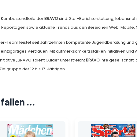
 Kernbestandteile der
BRAVO
sind: Star-Berichterstattung, lebensnah
 Reportagen sowie aktuelle Trends aus den Bereichen Web, Mobile, Mu
er-Team leistet seit Jahrzehnten kompetente Jugendberatung und ge
einzigartiges Vertrauen. Mit aufmerksamkeitsstarken Initiativen und 
nitiative „BRAVO Talent Guide“ unterstreicht
BRAVO
ihre gesellschaft
 Zielgruppe der 12 bis 17-Jährigen.
efallen …
Ursprünglicher
Aktueller
Ursprünglicher
Aktueller
Preis
Preis
Preis
Preis
war:
ist:
war:
ist: