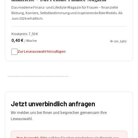
Das moderne Finanz- und Lifestyle-Magazin für Frauen – finanzielle
Bildung, Karriere, Selbstbestimmung und inspirierende Role Models. Ab
Juni 2026 erhältlich.
Kioskpreis: 7,50 €
0,40 €
/ Woche
4× im Jahr
Zur Leseauswahl hinzufügen
Jetzt unverbindlich anfragen
Wir melden uns bei Ihnen und besprechen gemeinsam Ihre
Leseauswahl.
Ihre Auswahl:
Bitte wählen Sie oben mindestens ein Magazin aus.