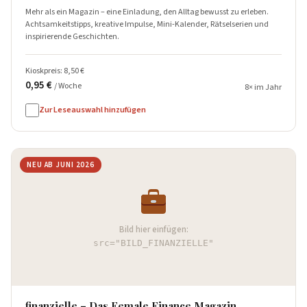
Mehr als ein Magazin – eine Einladung, den Alltag bewusst zu erleben.
Achtsamkeitstipps, kreative Impulse, Mini-Kalender, Rätselserien und
inspirierende Geschichten.
Kioskpreis: 8,50 €
0,95 €
/ Woche
8× im Jahr
Zur Leseauswahl hinzufügen
NEU AB JUNI 2026
Bild hier einfügen:
src="BILD_FINANZIELLE"
finanzielle – Das Female Finance Magazin